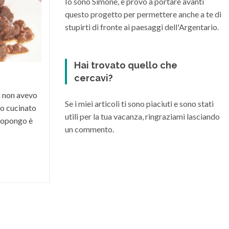
Io sono Simone, e provo a portare avanti
Maremma Toscana
questo progetto per permettere anche a te di
La Maremma toscana, per le diverse
stupirti di fronte ai paesaggi dell'Argentario.
condizioni climatiche e morfologiche del
suo territorio, riesce a dare vita a grandi
vini di varia...
Hai trovato quello che
cercavi?
a non avevo
Se i miei articoli ti sono piaciuti e sono stati
o cucinato
utili per la tua vacanza, ringraziami lasciando
 propongo è
un commento.