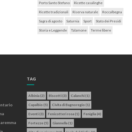
Porto Santo Stefano
Ricette casalinghe
Ricette tradizionali
Riserva naturale
Roccalbegna
Sagra di agosto
Saturnia
Sport
Stato dei Presidi
Storia e Leggende
Talamone
Terme libere
TAG
Albinia
(2)
Biscotti
(3)
Calanchi
(1)
entario
Capalbio
(5)
Civita di Bagnoregio
(1)
ma
Eventi
(3)
Fenicotteri rosa
(1)
Feniglia
(4)
 Maremma
Fortezze
(5)
Giannella
(1)
In