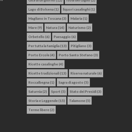
Gita di un giorno
(12)
Isola del Giglio
(2)
Lago di Bolsena
(1)
liquori casalinghi
(1)
Magliano in Toscana
(3)
Malaria
(1)
Mare
(9)
Natura
(14)
Naturismo
(2)
Orbetello
(6)
Paesaggio
(6)
Per tutta la famiglia
(13)
Pitigliano
(3)
Porto Ercole
(4)
Porto Santo Stefano
(3)
Ricette casalinghe
(4)
Ricette tradizionali
(13)
Riserva naturale
(6)
Roccalbegna
(1)
Sagra di agosto
(5)
Saturnia
(2)
Sport
(5)
Stato dei Presidi
(3)
Storia e Leggende
(15)
Talamone
(5)
Terme libere
(2)