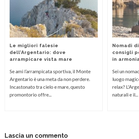
Le migliori falesie
Nomadi dig
dell’Argentario: dove
consigli p
arrampicare vista mare
in armoni
Se ami l’arrampicata sportiva, il Monte
Sei un nomade
Argentario è una meta da non perdere.
luogo magico
Incastonato tra cielo e mare, questo
relax? L'Arge
promontorio offre...
naturali e il...
Lascia un commento