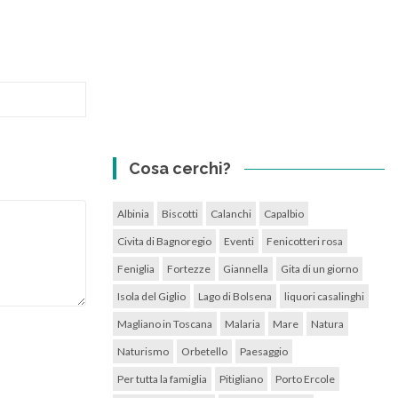
Cosa cerchi?
Albinia
Biscotti
Calanchi
Capalbio
Civita di Bagnoregio
Eventi
Fenicotteri rosa
Feniglia
Fortezze
Giannella
Gita di un giorno
Isola del Giglio
Lago di Bolsena
liquori casalinghi
Magliano in Toscana
Malaria
Mare
Natura
Naturismo
Orbetello
Paesaggio
Per tutta la famiglia
Pitigliano
Porto Ercole