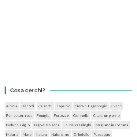
Cosa cerchi?
Albinia
Biscotti
Calanchi
Capalbio
Civita di Bagnoregio
Eventi
Fenicotteri rosa
Feniglia
Fortezze
Giannella
Gita di un giorno
Isola del Giglio
Lago di Bolsena
liquori casalinghi
Magliano in Toscana
Malaria
Mare
Natura
Naturismo
Orbetello
Paesaggio