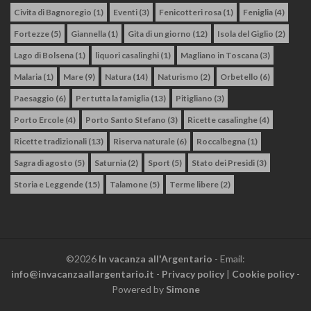
Civita di Bagnoregio
(1)
Eventi
(3)
Fenicotteri rosa
(1)
Feniglia
(4)
Fortezze
(5)
Giannella
(1)
Gita di un giorno
(12)
Isola del Giglio
(2)
Lago di Bolsena
(1)
liquori casalinghi
(1)
Magliano in Toscana
(3)
Malaria
(1)
Mare
(9)
Natura
(14)
Naturismo
(2)
Orbetello
(6)
Paesaggio
(6)
Per tutta la famiglia
(13)
Pitigliano
(3)
Porto Ercole
(4)
Porto Santo Stefano
(3)
Ricette casalinghe
(4)
Ricette tradizionali
(13)
Riserva naturale
(6)
Roccalbegna
(1)
Sagra di agosto
(5)
Saturnia
(2)
Sport
(5)
Stato dei Presidi
(3)
Storia e Leggende
(15)
Talamone
(5)
Terme libere
(2)
©2026
In vacanza all'Argentario
- Email:
info@invacanzaallargentario.it
-
Privacy policy
|
Cookie policy
-
Powered by
Simone