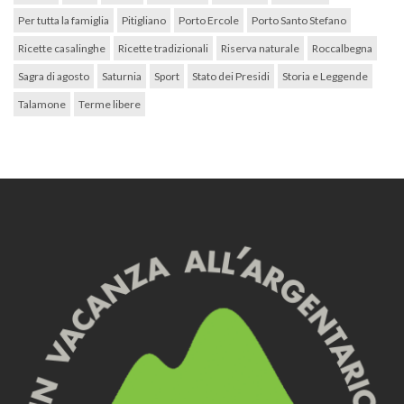
Per tutta la famiglia
Pitigliano
Porto Ercole
Porto Santo Stefano
Ricette casalinghe
Ricette tradizionali
Riserva naturale
Roccalbegna
Sagra di agosto
Saturnia
Sport
Stato dei Presidi
Storia e Leggende
Talamone
Terme libere