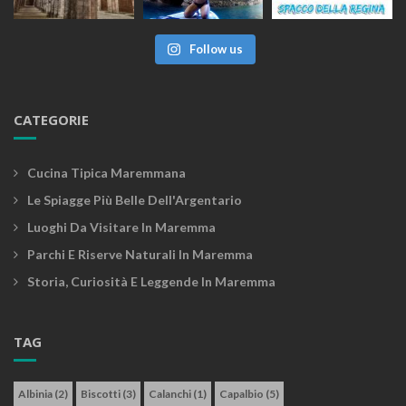
Follow us
CATEGORIE
Cucina Tipica Maremmana
Le Spiagge Più Belle Dell'Argentario
Luoghi Da Visitare In Maremma
Parchi E Riserve Naturali In Maremma
Storia, Curiosità E Leggende In Maremma
TAG
Albinia
(2)
Biscotti
(3)
Calanchi
(1)
Capalbio
(5)