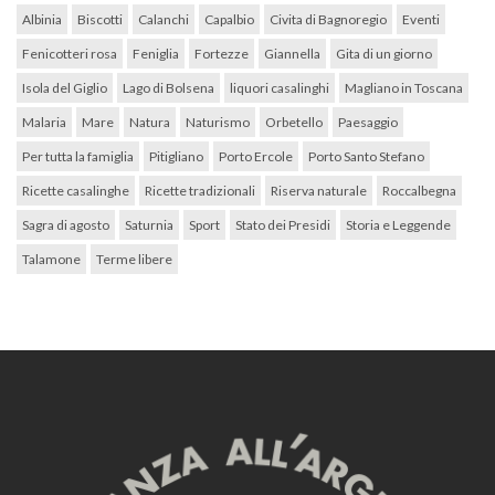
Albinia
Biscotti
Calanchi
Capalbio
Civita di Bagnoregio
Eventi
Fenicotteri rosa
Feniglia
Fortezze
Giannella
Gita di un giorno
Isola del Giglio
Lago di Bolsena
liquori casalinghi
Magliano in Toscana
Malaria
Mare
Natura
Naturismo
Orbetello
Paesaggio
Per tutta la famiglia
Pitigliano
Porto Ercole
Porto Santo Stefano
Ricette casalinghe
Ricette tradizionali
Riserva naturale
Roccalbegna
Sagra di agosto
Saturnia
Sport
Stato dei Presidi
Storia e Leggende
Talamone
Terme libere