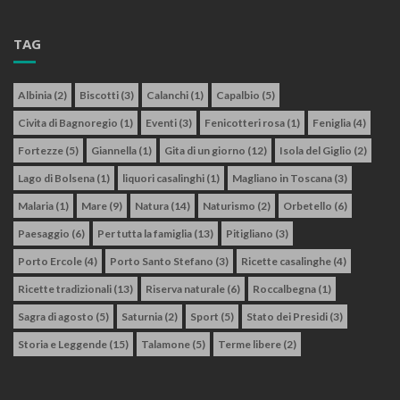
TAG
Albinia
(2)
Biscotti
(3)
Calanchi
(1)
Capalbio
(5)
Civita di Bagnoregio
(1)
Eventi
(3)
Fenicotteri rosa
(1)
Feniglia
(4)
Fortezze
(5)
Giannella
(1)
Gita di un giorno
(12)
Isola del Giglio
(2)
Lago di Bolsena
(1)
liquori casalinghi
(1)
Magliano in Toscana
(3)
Malaria
(1)
Mare
(9)
Natura
(14)
Naturismo
(2)
Orbetello
(6)
Paesaggio
(6)
Per tutta la famiglia
(13)
Pitigliano
(3)
Porto Ercole
(4)
Porto Santo Stefano
(3)
Ricette casalinghe
(4)
Ricette tradizionali
(13)
Riserva naturale
(6)
Roccalbegna
(1)
Sagra di agosto
(5)
Saturnia
(2)
Sport
(5)
Stato dei Presidi
(3)
Storia e Leggende
(15)
Talamone
(5)
Terme libere
(2)