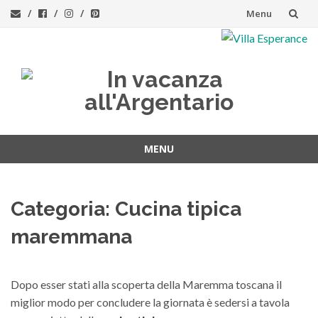
Menu
Vai
al
contenuto
MENU
Vai
al
Categoria:
Cucina tipica
contenuto
maremmana
Dopo esser stati alla scoperta della Maremma toscana il
miglior modo per concludere la giornata è sedersi a tavola