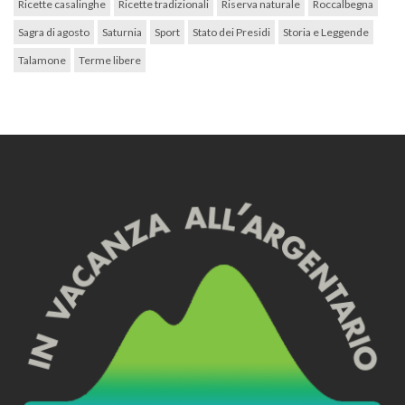
Ricette casalinghe
Ricette tradizionali
Riserva naturale
Roccalbegna
Sagra di agosto
Saturnia
Sport
Stato dei Presidi
Storia e Leggende
Talamone
Terme libere