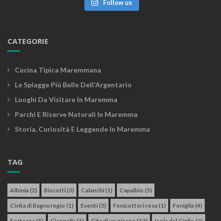
Follow us
CATEGORIE
Cucina Tipica Maremmana
Le Spiagge Più Belle Dell'Argentario
Luoghi Da Visitare In Maremma
Parchi E Riserve Naturali In Maremma
Storia, Curiosità E Leggende In Maremma
TAG
Albinia
(2)
Biscotti
(3)
Calanchi
(1)
Capalbio
(5)
Civita di Bagnoregio
(1)
Eventi
(3)
Fenicotteri rosa
(1)
Feniglia
(4)
Fortezze
(5)
Giannella
(1)
Gita di un giorno
(12)
Isola del Giglio
(2)