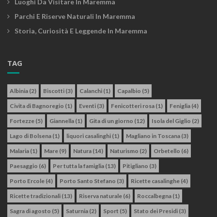
Luoghi Da Visitare In Maremma
Parchi E Riserve Naturali In Maremma
Storia, Curiosità E Leggende In Maremma
TAG
Albinia
(2)
Biscotti
(3)
Calanchi
(1)
Capalbio
(5)
Civita di Bagnoregio
(1)
Eventi
(3)
Fenicotteri rosa
(1)
Feniglia
(4)
Fortezze
(5)
Giannella
(1)
Gita di un giorno
(12)
Isola del Giglio
(2)
Lago di Bolsena
(1)
liquori casalinghi
(1)
Magliano in Toscana
(3)
Malaria
(1)
Mare
(9)
Natura
(14)
Naturismo
(2)
Orbetello
(6)
Paesaggio
(6)
Per tutta la famiglia
(13)
Pitigliano
(3)
Porto Ercole
(4)
Porto Santo Stefano
(3)
Ricette casalinghe
(4)
Ricette tradizionali
(13)
Riserva naturale
(6)
Roccalbegna
(1)
Sagra di agosto
(5)
Saturnia
(2)
Sport
(5)
Stato dei Presidi
(3)