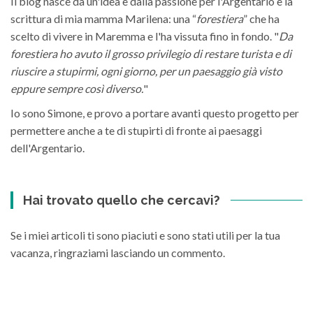
Il blog nasce da un'idea e dalla passione per l'Argentario e la
scrittura di mia mamma Marilena: una “
forestiera
” che ha
scelto di vivere in Maremma e l'ha vissuta fino in fondo. "
Da
forestiera ho avuto il grosso privilegio di restare turista e di
riuscire a stupirmi, ogni giorno, per un paesaggio già visto
eppure sempre così diverso.
"
Io sono Simone, e provo a portare avanti questo progetto per
permettere anche a te di stupirti di fronte ai paesaggi
dell'Argentario.
Hai trovato quello che cercavi?
Se i miei articoli ti sono piaciuti e sono stati utili per la tua
vacanza, ringraziami lasciando un commento.