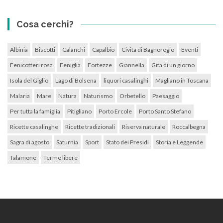
Cosa cerchi?
Albinia
Biscotti
Calanchi
Capalbio
Civita di Bagnoregio
Eventi
Fenicotteri rosa
Feniglia
Fortezze
Giannella
Gita di un giorno
Isola del Giglio
Lago di Bolsena
liquori casalinghi
Magliano in Toscana
Malaria
Mare
Natura
Naturismo
Orbetello
Paesaggio
Per tutta la famiglia
Pitigliano
Porto Ercole
Porto Santo Stefano
Ricette casalinghe
Ricette tradizionali
Riserva naturale
Roccalbegna
Sagra di agosto
Saturnia
Sport
Stato dei Presidi
Storia e Leggende
Talamone
Terme libere