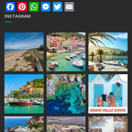
Facebook
Pinterest
WhatsApp
Messenger
Twitter
Email
INSTAGRAM