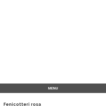
MENU
Vai
al
Fenicotteri rosa