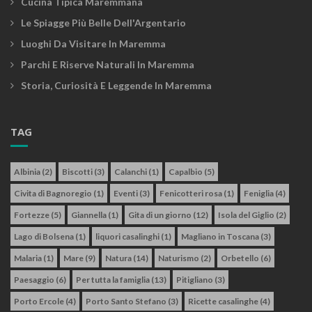
Cucina Tipica Maremmana
Le Spiagge Più Belle Dell'Argentario
Luoghi Da Visitare In Maremma
Parchi E Riserve Naturali In Maremma
Storia, Curiosità E Leggende In Maremma
TAG
Albinia
(2)
Biscotti
(3)
Calanchi
(1)
Capalbio
(5)
Civita di Bagnoregio
(1)
Eventi
(3)
Fenicotteri rosa
(1)
Feniglia
(4)
Fortezze
(5)
Giannella
(1)
Gita di un giorno
(12)
Isola del Giglio
(2)
Lago di Bolsena
(1)
liquori casalinghi
(1)
Magliano in Toscana
(3)
Malaria
(1)
Mare
(9)
Natura
(14)
Naturismo
(2)
Orbetello
(6)
Paesaggio
(6)
Per tutta la famiglia
(13)
Pitigliano
(3)
Porto Ercole
(4)
Porto Santo Stefano
(3)
Ricette casalinghe
(4)