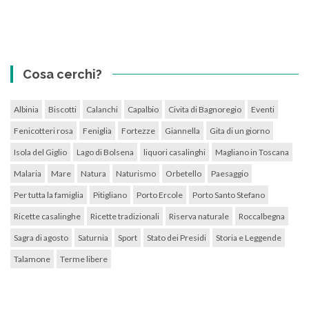
Cosa cerchi?
Albinia
Biscotti
Calanchi
Capalbio
Civita di Bagnoregio
Eventi
Fenicotteri rosa
Feniglia
Fortezze
Giannella
Gita di un giorno
Isola del Giglio
Lago di Bolsena
liquori casalinghi
Magliano in Toscana
Malaria
Mare
Natura
Naturismo
Orbetello
Paesaggio
Per tutta la famiglia
Pitigliano
Porto Ercole
Porto Santo Stefano
Ricette casalinghe
Ricette tradizionali
Riserva naturale
Roccalbegna
Sagra di agosto
Saturnia
Sport
Stato dei Presidi
Storia e Leggende
Talamone
Terme libere