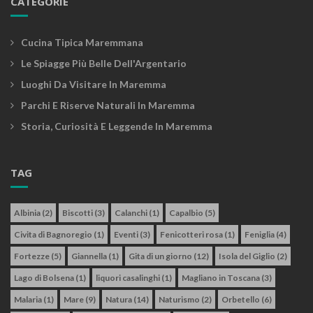
CATEGORIE
Cucina Tipica Maremmana
Le Spiagge Più Belle Dell'Argentario
Luoghi Da Visitare In Maremma
Parchi E Riserve Naturali In Maremma
Storia, Curiosità E Leggende In Maremma
TAG
Albinia
(2)
Biscotti
(3)
Calanchi
(1)
Capalbio
(5)
Civita di Bagnoregio
(1)
Eventi
(3)
Fenicotteri rosa
(1)
Feniglia
(4)
Fortezze
(5)
Giannella
(1)
Gita di un giorno
(12)
Isola del Giglio
(2)
Lago di Bolsena
(1)
liquori casalinghi
(1)
Magliano in Toscana
(3)
Malaria
(1)
Mare
(9)
Natura
(14)
Naturismo
(2)
Orbetello
(6)