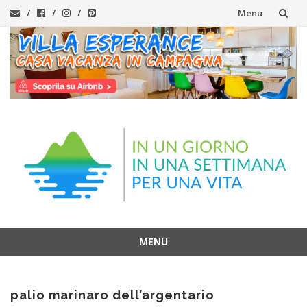
Menu
Vai
al
contenuto
MENU
Vai
al
palio marinaro dell’argentario
contenuto