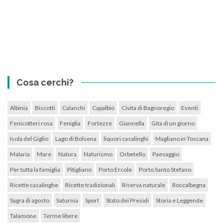
Cosa cerchi?
Albinia
Biscotti
Calanchi
Capalbio
Civita di Bagnoregio
Eventi
Fenicotteri rosa
Feniglia
Fortezze
Giannella
Gita di un giorno
Isola del Giglio
Lago di Bolsena
liquori casalinghi
Magliano in Toscana
Malaria
Mare
Natura
Naturismo
Orbetello
Paesaggio
Per tutta la famiglia
Pitigliano
Porto Ercole
Porto Santo Stefano
Ricette casalinghe
Ricette tradizionali
Riserva naturale
Roccalbegna
Sagra di agosto
Saturnia
Sport
Stato dei Presidi
Storia e Leggende
Talamone
Terme libere