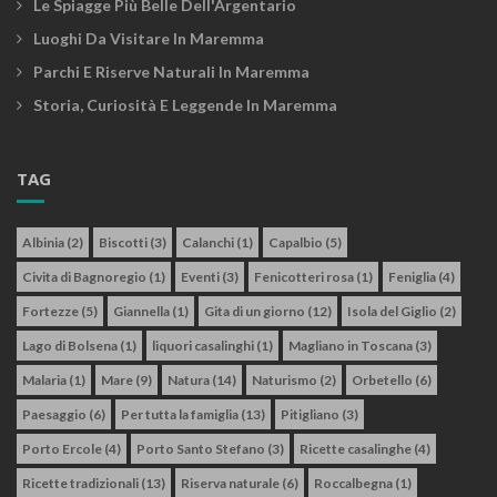
Le Spiagge Più Belle Dell'Argentario
Luoghi Da Visitare In Maremma
Parchi E Riserve Naturali In Maremma
Storia, Curiosità E Leggende In Maremma
TAG
Albinia
(2)
Biscotti
(3)
Calanchi
(1)
Capalbio
(5)
Civita di Bagnoregio
(1)
Eventi
(3)
Fenicotteri rosa
(1)
Feniglia
(4)
Fortezze
(5)
Giannella
(1)
Gita di un giorno
(12)
Isola del Giglio
(2)
Lago di Bolsena
(1)
liquori casalinghi
(1)
Magliano in Toscana
(3)
Malaria
(1)
Mare
(9)
Natura
(14)
Naturismo
(2)
Orbetello
(6)
Paesaggio
(6)
Per tutta la famiglia
(13)
Pitigliano
(3)
Porto Ercole
(4)
Porto Santo Stefano
(3)
Ricette casalinghe
(4)
Ricette tradizionali
(13)
Riserva naturale
(6)
Roccalbegna
(1)