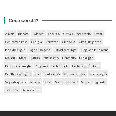
Cosa cerchi?
Albinia
Biscotti
Calanchi
Capalbio
Civita di Bagnoregio
Eventi
Fenicotteri rosa
Feniglia
Fortezze
Giannella
Gita di un giorno
Isola del Giglio
Lago di Bolsena
liquori casalinghi
Magliano in Toscana
Malaria
Mare
Natura
Naturismo
Orbetello
Paesaggio
Per tutta la famiglia
Pitigliano
Porto Ercole
Porto Santo Stefano
Ricette casalinghe
Ricette tradizionali
Riserva naturale
Roccalbegna
Sagra di agosto
Saturnia
Sport
Stato dei Presidi
Storia e Leggende
Talamone
Terme libere