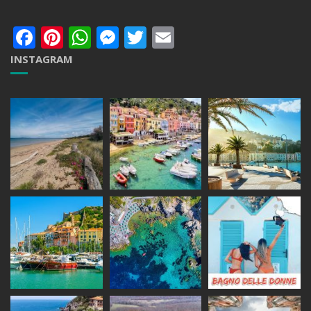
Facebook
Pinterest
WhatsApp
Messenger
Twitter
Email
INSTAGRAM