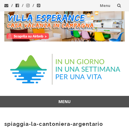
Menu
Vai
al
contenuto
MENU
Vai
al
spiaggia-la-cantoniera-argentario
contenuto