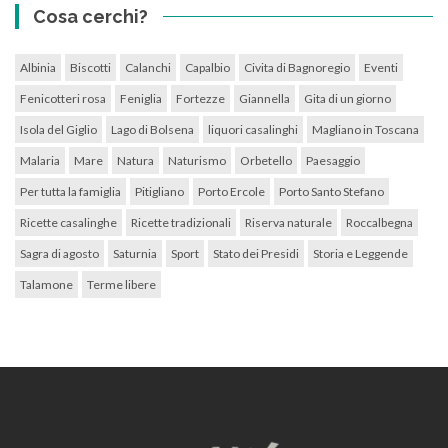
Cosa cerchi?
Albinia
Biscotti
Calanchi
Capalbio
Civita di Bagnoregio
Eventi
Fenicotteri rosa
Feniglia
Fortezze
Giannella
Gita di un giorno
Isola del Giglio
Lago di Bolsena
liquori casalinghi
Magliano in Toscana
Malaria
Mare
Natura
Naturismo
Orbetello
Paesaggio
Per tutta la famiglia
Pitigliano
Porto Ercole
Porto Santo Stefano
Ricette casalinghe
Ricette tradizionali
Riserva naturale
Roccalbegna
Sagra di agosto
Saturnia
Sport
Stato dei Presidi
Storia e Leggende
Talamone
Terme libere