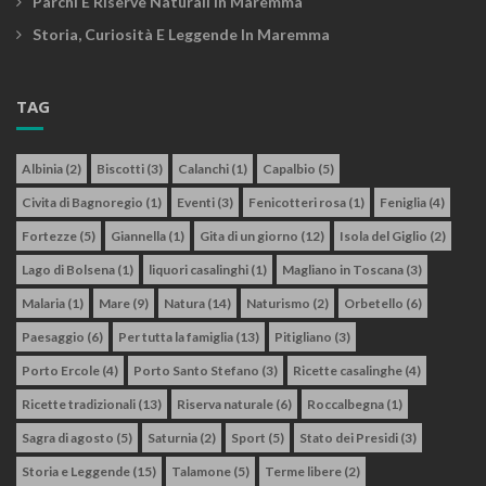
Parchi E Riserve Naturali In Maremma
Storia, Curiosità E Leggende In Maremma
TAG
Albinia
(2)
Biscotti
(3)
Calanchi
(1)
Capalbio
(5)
Civita di Bagnoregio
(1)
Eventi
(3)
Fenicotteri rosa
(1)
Feniglia
(4)
Fortezze
(5)
Giannella
(1)
Gita di un giorno
(12)
Isola del Giglio
(2)
Lago di Bolsena
(1)
liquori casalinghi
(1)
Magliano in Toscana
(3)
Malaria
(1)
Mare
(9)
Natura
(14)
Naturismo
(2)
Orbetello
(6)
Paesaggio
(6)
Per tutta la famiglia
(13)
Pitigliano
(3)
Porto Ercole
(4)
Porto Santo Stefano
(3)
Ricette casalinghe
(4)
Ricette tradizionali
(13)
Riserva naturale
(6)
Roccalbegna
(1)
Sagra di agosto
(5)
Saturnia
(2)
Sport
(5)
Stato dei Presidi
(3)
Storia e Leggende
(15)
Talamone
(5)
Terme libere
(2)