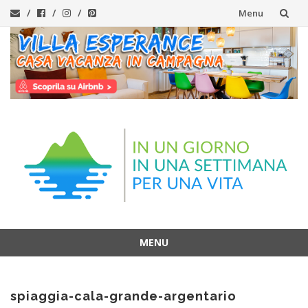
Menu
Vai
al
contenuto
MENU
Vai
al
spiaggia-cala-grande-argentario
contenuto