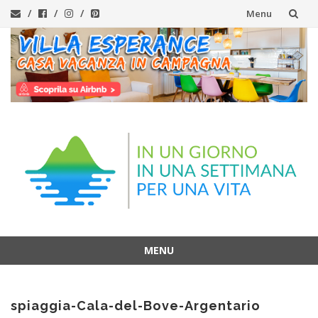
Menu
Vai
al
contenuto
MENU
Vai
al
spiaggia-Cala-del-Bove-Argentario
contenuto