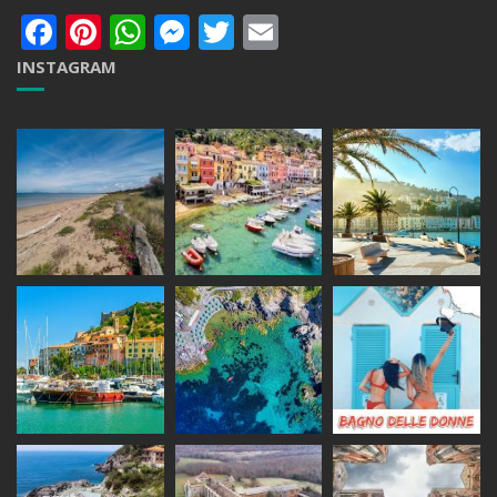
Facebook
Pinterest
WhatsApp
Messenger
Twitter
Email
INSTAGRAM