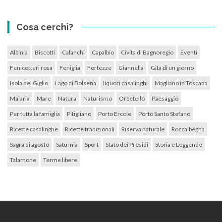
Cosa cerchi?
Albinia
Biscotti
Calanchi
Capalbio
Civita di Bagnoregio
Eventi
Fenicotteri rosa
Feniglia
Fortezze
Giannella
Gita di un giorno
Isola del Giglio
Lago di Bolsena
liquori casalinghi
Magliano in Toscana
Malaria
Mare
Natura
Naturismo
Orbetello
Paesaggio
Per tutta la famiglia
Pitigliano
Porto Ercole
Porto Santo Stefano
Ricette casalinghe
Ricette tradizionali
Riserva naturale
Roccalbegna
Sagra di agosto
Saturnia
Sport
Stato dei Presidi
Storia e Leggende
Talamone
Terme libere