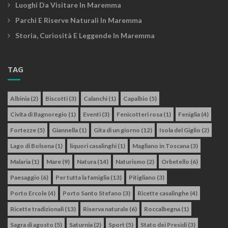
Luoghi Da Visitare In Maremma
Parchi E Riserve Naturali In Maremma
Storia, Curiosità E Leggende In Maremma
TAG
Albinia
(2)
Biscotti
(3)
Calanchi
(1)
Capalbio
(5)
Civita di Bagnoregio
(1)
Eventi
(3)
Fenicotteri rosa
(1)
Feniglia
(4)
Fortezze
(5)
Giannella
(1)
Gita di un giorno
(12)
Isola del Giglio
(2)
Lago di Bolsena
(1)
liquori casalinghi
(1)
Magliano in Toscana
(3)
Malaria
(1)
Mare
(9)
Natura
(14)
Naturismo
(2)
Orbetello
(6)
Paesaggio
(6)
Per tutta la famiglia
(13)
Pitigliano
(3)
Porto Ercole
(4)
Porto Santo Stefano
(3)
Ricette casalinghe
(4)
Ricette tradizionali
(13)
Riserva naturale
(6)
Roccalbegna
(1)
Sagra di agosto
(5)
Saturnia
(2)
Sport
(5)
Stato dei Presidi
(3)