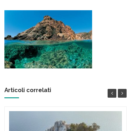
contenuto
Articoli correlati