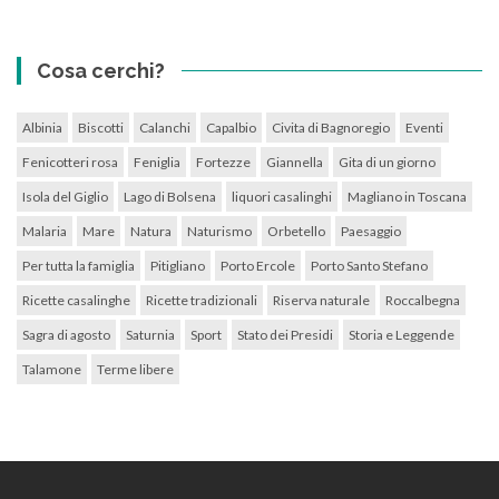
Cosa cerchi?
Albinia
Biscotti
Calanchi
Capalbio
Civita di Bagnoregio
Eventi
Fenicotteri rosa
Feniglia
Fortezze
Giannella
Gita di un giorno
Isola del Giglio
Lago di Bolsena
liquori casalinghi
Magliano in Toscana
Malaria
Mare
Natura
Naturismo
Orbetello
Paesaggio
Per tutta la famiglia
Pitigliano
Porto Ercole
Porto Santo Stefano
Ricette casalinghe
Ricette tradizionali
Riserva naturale
Roccalbegna
Sagra di agosto
Saturnia
Sport
Stato dei Presidi
Storia e Leggende
Talamone
Terme libere