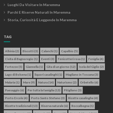
Luoghi Da Visitare In Maremma
Parchi E Riserve Naturali In Maremma
Storia, Curiosità E Leggende In Maremma
TAG
Albinia
(2)
Biscotti
(3)
Calanchi
(1)
Capalbio
(5)
Civita di Bagnoregio
(1)
Eventi
(3)
Fenicotteri rosa
(1)
Feniglia
(4)
Fortezze
(5)
Giannella
(1)
Gita di un giorno
(12)
Isola del Giglio
(2)
Lago di Bolsena
(1)
liquori casalinghi
(1)
Magliano in Toscana
(3)
Malaria
(1)
Mare
(9)
Natura
(14)
Naturismo
(2)
Orbetello
(6)
Paesaggio
(6)
Per tutta la famiglia
(13)
Pitigliano
(3)
Porto Ercole
(4)
Porto Santo Stefano
(3)
Ricette casalinghe
(4)
Ricette tradizionali
(13)
Riserva naturale
(6)
Roccalbegna
(1)