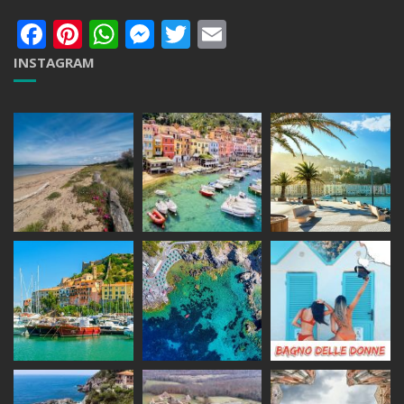
Facebook
Pinterest
WhatsApp
Messenger
Twitter
Email
INSTAGRAM