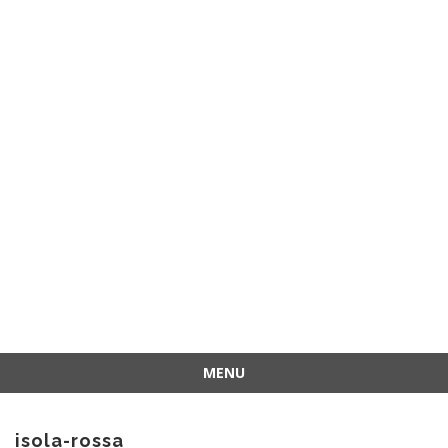
MENU
Vai
al
isola-rossa