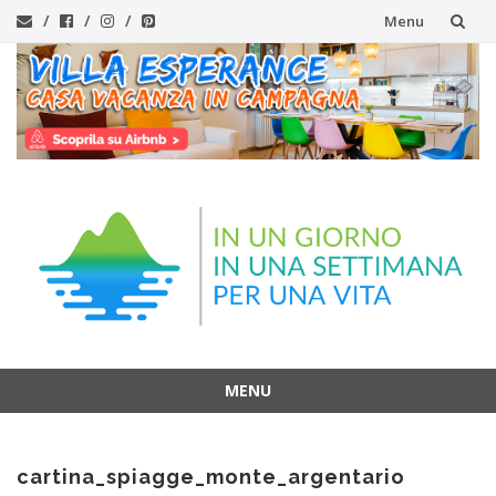
Menu
Vai
al
contenuto
MENU
Vai
al
cartina_spiagge_monte_argentario
contenuto