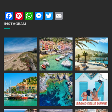
Facebook
Pinterest
WhatsApp
Messenger
Twitter
Email
INSTAGRAM