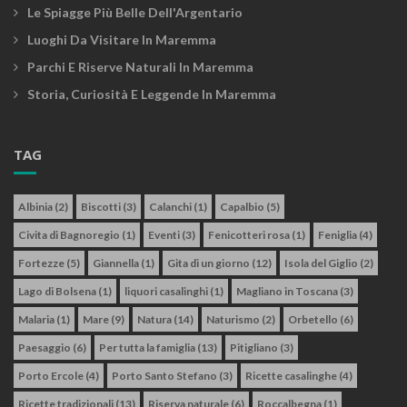
Le Spiagge Più Belle Dell'Argentario
Luoghi Da Visitare In Maremma
Parchi E Riserve Naturali In Maremma
Storia, Curiosità E Leggende In Maremma
TAG
Albinia
(2)
Biscotti
(3)
Calanchi
(1)
Capalbio
(5)
Civita di Bagnoregio
(1)
Eventi
(3)
Fenicotteri rosa
(1)
Feniglia
(4)
Fortezze
(5)
Giannella
(1)
Gita di un giorno
(12)
Isola del Giglio
(2)
Lago di Bolsena
(1)
liquori casalinghi
(1)
Magliano in Toscana
(3)
Malaria
(1)
Mare
(9)
Natura
(14)
Naturismo
(2)
Orbetello
(6)
Paesaggio
(6)
Per tutta la famiglia
(13)
Pitigliano
(3)
Porto Ercole
(4)
Porto Santo Stefano
(3)
Ricette casalinghe
(4)
Ricette tradizionali
(13)
Riserva naturale
(6)
Roccalbegna
(1)