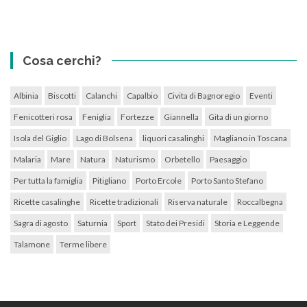
Cosa cerchi?
Albinia
Biscotti
Calanchi
Capalbio
Civita di Bagnoregio
Eventi
Fenicotteri rosa
Feniglia
Fortezze
Giannella
Gita di un giorno
Isola del Giglio
Lago di Bolsena
liquori casalinghi
Magliano in Toscana
Malaria
Mare
Natura
Naturismo
Orbetello
Paesaggio
Per tutta la famiglia
Pitigliano
Porto Ercole
Porto Santo Stefano
Ricette casalinghe
Ricette tradizionali
Riserva naturale
Roccalbegna
Sagra di agosto
Saturnia
Sport
Stato dei Presidi
Storia e Leggende
Talamone
Terme libere