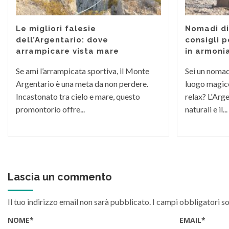
Le migliori falesie
Nomadi dig
dell’Argentario: dove
consigli p
arrampicare vista mare
in armoni
Se ami l’arrampicata sportiva, il Monte
Sei un nomade
Argentario è una meta da non perdere.
luogo magico
Incastonato tra cielo e mare, questo
relax? L'Arge
promontorio offre...
naturali e il...
Lascia un commento
Il tuo indirizzo email non sarà pubblicato.
I campi obbligatori s
NOME
*
EMAIL
*