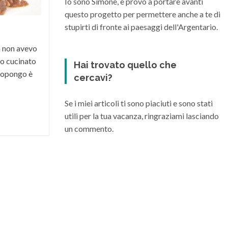
Io sono Simone, e provo a portare avanti
suo territorio, riesce a dare vita a grandi
questo progetto per permettere anche a te di
vini di varia...
stupirti di fronte ai paesaggi dell'Argentario.
a non avevo
o cucinato
Hai trovato quello che
 propongo è
cercavi?
Se i miei articoli ti sono piaciuti e sono stati
utili per la tua vacanza, ringraziami lasciando
un commento.