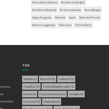
Porto Santo Stefano
Ricette casalinghe
Ricette tradizionali
Riserva naturale
Roccalbegna
Sagra di agosto
Saturnia
Sport
Stato dei Presidi
Storia e Leggende
Talamone
Terme libere
TAG
Albinia
(2)
Biscotti
(3)
Calanchi
(1)
entario
Capalbio
(5)
Civita di Bagnoregio
(1)
ma
Eventi
(3)
Fenicotteri rosa
(1)
Feniglia
(4)
 Maremma
Fortezze
(5)
Giannella
(1)
In