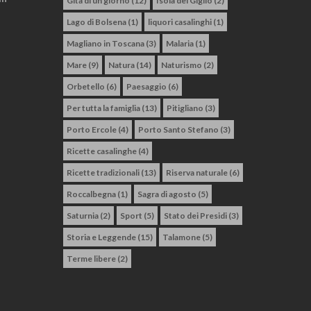
Gita di un giorno
(12)
Isola del Giglio
(2)
Lago di Bolsena
(1)
liquori casalinghi
(1)
Magliano in Toscana
(3)
Malaria
(1)
Mare
(9)
Natura
(14)
Naturismo
(2)
Orbetello
(6)
Paesaggio
(6)
Per tutta la famiglia
(13)
Pitigliano
(3)
Porto Ercole
(4)
Porto Santo Stefano
(3)
Ricette casalinghe
(4)
Ricette tradizionali
(13)
Riserva naturale
(6)
Roccalbegna
(1)
Sagra di agosto
(5)
Saturnia
(2)
Sport
(5)
Stato dei Presidi
(3)
Storia e Leggende
(15)
Talamone
(5)
Terme libere
(2)