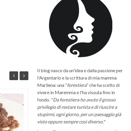
Il blog nasce da un'idea e dalla passione per
l'Argentario e la scrittura di mia mamma
Marilena: una “
forestiera
” che ha scelto di
vivere in Maremma e l'ha vissuta fino in
fondo. "
Da forestiera ho avuto il grosso
Quali sono i migliori vini della
privilegio di restare turista e di riuscire a
Maremma Toscana
stupirmi, ogni giorno, per un paesaggio già
La Maremma toscana, per le diverse
visto eppure sempre così diverso.
"
condizioni climatiche e morfologiche del