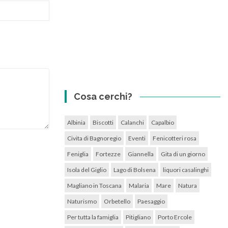
Cosa cerchi?
Albinia
Biscotti
Calanchi
Capalbio
Civita di Bagnoregio
Eventi
Fenicotteri rosa
Feniglia
Fortezze
Giannella
Gita di un giorno
Isola del Giglio
Lago di Bolsena
liquori casalinghi
Magliano in Toscana
Malaria
Mare
Natura
Naturismo
Orbetello
Paesaggio
Per tutta la famiglia
Pitigliano
Porto Ercole