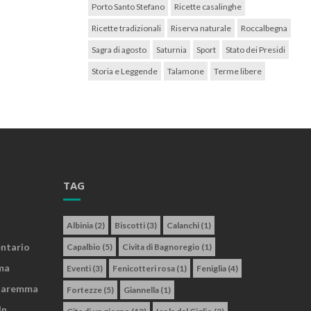
Porto Santo Stefano
Ricette casalinghe
Ricette tradizionali
Riserva naturale
Roccalbegna
Sagra di agosto
Saturnia
Sport
Stato dei Presidi
Storia e Leggende
Talamone
Terme libere
TAG
Albinia
(2)
Biscotti
(3)
Calanchi
(1)
entario
Capalbio
(5)
Civita di Bagnoregio
(1)
ma
Eventi
(3)
Fenicotteri rosa
(1)
Feniglia
(4)
 Maremma
Fortezze
(5)
Giannella
(1)
In