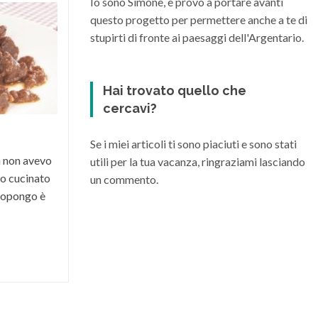
Io sono Simone, e provo a portare avanti
questo progetto per permettere anche a te di
Quali sono i migliori vini della
Maremma Toscana
stupirti di fronte ai paesaggi dell'Argentario.
La Maremma toscana, per le diverse
condizioni climatiche e morfologiche del
Hai trovato quello che
suo territorio, riesce a dare vita a grandi
cercavi?
vini di varia...
Se i miei articoli ti sono piaciuti e sono stati
a non avevo
utili per la tua vacanza, ringraziami lasciando
o cucinato
un commento.
 propongo è