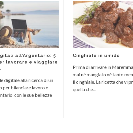
itali all’Argentario: 5
Cinghiale in umido
er lavorare e viaggiare
Prima di arrivare in Maremm
a
mai né mangiato né tanto men
 digitale alla ricerca di un
il cinghiale. La ricetta che vi
 per bilanciare lavoro e
quella che...
ntario, con le sue bellezze