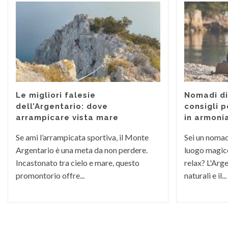
Le migliori falesie
Nomadi dig
dell’Argentario: dove
consigli p
arrampicare vista mare
in armoni
Se ami l’arrampicata sportiva, il Monte
Sei un nomade
Argentario è una meta da non perdere.
luogo magico
Incastonato tra cielo e mare, questo
relax? L'Arge
promontorio offre...
naturali e il...