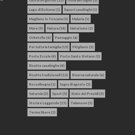
Gita di un giorno
(12)
Isola del Giglio
(2)
Lago di Bolsena
(1)
liquori casalinghi
(1)
Magliano in Toscana
(3)
Malaria
(1)
Mare
(9)
Natura
(14)
Naturismo
(2)
Orbetello
(6)
Paesaggio
(6)
Per tutta la famiglia
(13)
Pitigliano
(3)
Porto Ercole
(4)
Porto Santo Stefano
(3)
Ricette casalinghe
(4)
Ricette tradizionali
(13)
Riserva naturale
(6)
Roccalbegna
(1)
Sagra di agosto
(5)
Saturnia
(2)
Sport
(5)
Stato dei Presidi
(3)
Storia e Leggende
(15)
Talamone
(5)
Terme libere
(2)