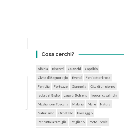
Cosa cerchi?
Albinia
Biscotti
Calanchi
Capalbio
Civita di Bagnoregio
Eventi
Fenicotteri rosa
Feniglia
Fortezze
Giannella
Gita di un giorno
Isola del Giglio
Lago di Bolsena
liquori casalinghi
Magliano in Toscana
Malaria
Mare
Natura
Naturismo
Orbetello
Paesaggio
Per tutta la famiglia
Pitigliano
Porto Ercole