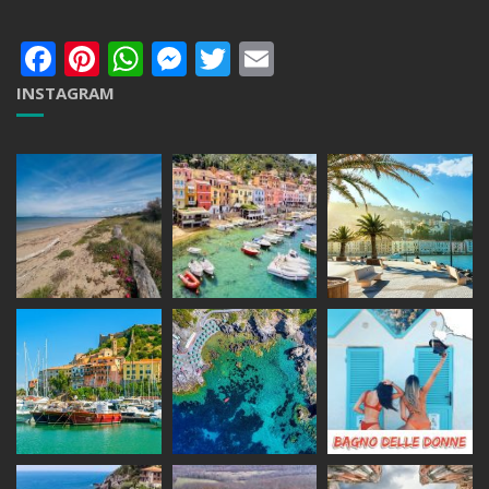
Facebook
Pinterest
WhatsApp
Messenger
Twitter
Email
INSTAGRAM