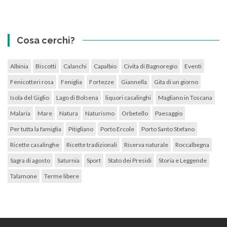
Cosa cerchi?
Albinia
Biscotti
Calanchi
Capalbio
Civita di Bagnoregio
Eventi
Fenicotteri rosa
Feniglia
Fortezze
Giannella
Gita di un giorno
Isola del Giglio
Lago di Bolsena
liquori casalinghi
Magliano in Toscana
Malaria
Mare
Natura
Naturismo
Orbetello
Paesaggio
Per tutta la famiglia
Pitigliano
Porto Ercole
Porto Santo Stefano
Ricette casalinghe
Ricette tradizionali
Riserva naturale
Roccalbegna
Sagra di agosto
Saturnia
Sport
Stato dei Presidi
Storia e Leggende
Talamone
Terme libere