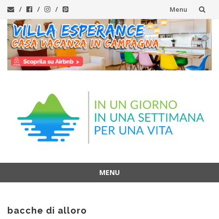
Menu
Vai
al
contenuto
MENU
Vai
al
bacche di alloro
contenuto