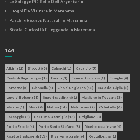
Le Spiagge Più Belle Dell'Argentario
Luoghi Da Visitare In Maremma
Parchi E Riserve Naturali In Maremma
Storia, Curiosità E Leggende In Maremma
TAG
Albinia
(2)
Biscotti
(3)
Calanchi
(1)
Capalbio
(5)
Civita di Bagnoregio
(1)
Eventi
(3)
Fenicotteri rosa
(1)
Feniglia
(4)
Fortezze
(5)
Giannella
(1)
Gita di un giorno
(12)
Isola del Giglio
(2)
Lago di Bolsena
(1)
liquori casalinghi
(1)
Magliano in Toscana
(3)
Malaria
(1)
Mare
(9)
Natura
(14)
Naturismo
(2)
Orbetello
(6)
Paesaggio
(6)
Per tutta la famiglia
(13)
Pitigliano
(3)
Porto Ercole
(4)
Porto Santo Stefano
(3)
Ricette casalinghe
(4)
Ricette tradizionali
(13)
Riserva naturale
(6)
Roccalbegna
(1)