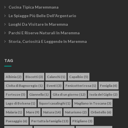
Cucina Tipica Maremmana
Le Spiagge Più Belle Dell'Argentario
Luoghi Da Visitare In Maremma
Parchi E Riserve Naturali In Maremma
Storia, Curiosità E Leggende In Maremma
TAG
Albinia
(2)
Biscotti
(3)
Calanchi
(1)
Capalbio
(5)
Civita di Bagnoregio
(1)
Eventi
(3)
Fenicotteri rosa
(1)
Feniglia
(4)
Fortezze
(5)
Giannella
(1)
Gita di un giorno
(12)
Isola del Giglio
(2)
Lago di Bolsena
(1)
liquori casalinghi
(1)
Magliano in Toscana
(3)
Malaria
(1)
Mare
(9)
Natura
(14)
Naturismo
(2)
Orbetello
(6)
Paesaggio
(6)
Per tutta la famiglia
(13)
Pitigliano
(3)