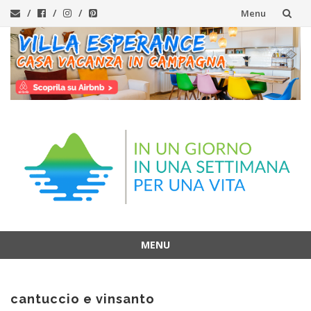
Menu
Vai
al
contenuto
MENU
Vai
al
cantuccio e vinsanto
contenuto