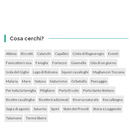
Cosa cerchi?
Albinia
Biscotti
Calanchi
Capalbio
Civita di Bagnoregio
Eventi
Fenicotteri rosa
Feniglia
Fortezze
Giannella
Gita di un giorno
Isola del Giglio
Lago di Bolsena
liquori casalinghi
Magliano in Toscana
Malaria
Mare
Natura
Naturismo
Orbetello
Paesaggio
Per tutta la famiglia
Pitigliano
Porto Ercole
Porto Santo Stefano
Ricette casalinghe
Ricette tradizionali
Riserva naturale
Roccalbegna
Sagra di agosto
Saturnia
Sport
Stato dei Presidi
Storia e Leggende
Talamone
Terme libere