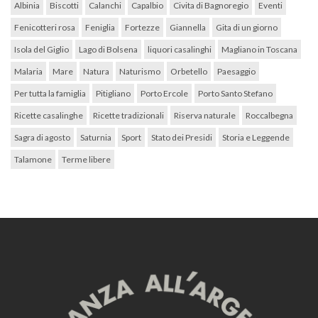
Albinia
Biscotti
Calanchi
Capalbio
Civita di Bagnoregio
Eventi
Fenicotteri rosa
Feniglia
Fortezze
Giannella
Gita di un giorno
Isola del Giglio
Lago di Bolsena
liquori casalinghi
Magliano in Toscana
Malaria
Mare
Natura
Naturismo
Orbetello
Paesaggio
Per tutta la famiglia
Pitigliano
Porto Ercole
Porto Santo Stefano
Ricette casalinghe
Ricette tradizionali
Riserva naturale
Roccalbegna
Sagra di agosto
Saturnia
Sport
Stato dei Presidi
Storia e Leggende
Talamone
Terme libere