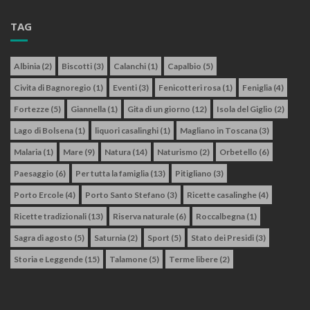
TAG
Albinia
(2)
Biscotti
(3)
Calanchi
(1)
Capalbio
(5)
Civita di Bagnoregio
(1)
Eventi
(3)
Fenicotteri rosa
(1)
Feniglia
(4)
Fortezze
(5)
Giannella
(1)
Gita di un giorno
(12)
Isola del Giglio
(2)
Lago di Bolsena
(1)
liquori casalinghi
(1)
Magliano in Toscana
(3)
Malaria
(1)
Mare
(9)
Natura
(14)
Naturismo
(2)
Orbetello
(6)
Paesaggio
(6)
Per tutta la famiglia
(13)
Pitigliano
(3)
Porto Ercole
(4)
Porto Santo Stefano
(3)
Ricette casalinghe
(4)
Ricette tradizionali
(13)
Riserva naturale
(6)
Roccalbegna
(1)
Sagra di agosto
(5)
Saturnia
(2)
Sport
(5)
Stato dei Presidi
(3)
Storia e Leggende
(15)
Talamone
(5)
Terme libere
(2)