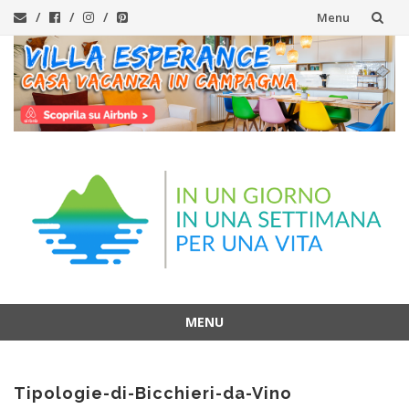
Menu
Vai
al
contenuto
MENU
Vai
al
Tipologie-di-Bicchieri-da-Vino
contenuto