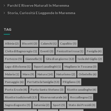
Parchi E Riserve Naturali In Maremma
Storia, Curiosità E Leggende In Maremma
TAG
Albinia
(2)
Biscotti
(3)
Calanchi
(1)
Capalbio
(5)
Civita di Bagnoregio
(1)
Eventi
(3)
Fenicotteri rosa
(1)
Feniglia
(4)
Fortezze
(5)
Giannella
(1)
Gita di un giorno
(12)
Isola del Giglio
(2)
Lago di Bolsena
(1)
liquori casalinghi
(1)
Magliano in Toscana
(3)
Malaria
(1)
Mare
(9)
Natura
(14)
Naturismo
(2)
Orbetello
(6)
Paesaggio
(6)
Per tutta la famiglia
(13)
Pitigliano
(3)
Porto Ercole
(4)
Porto Santo Stefano
(3)
Ricette casalinghe
(4)
Ricette tradizionali
(13)
Riserva naturale
(6)
Roccalbegna
(1)
Sagra di agosto
(5)
Saturnia
(2)
Sport
(5)
Stato dei Presidi
(3)