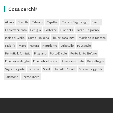
Cosa cerchi?
Albinia
Biscotti
Calanchi
Capalbio
Civita di Bagnoregio
Eventi
Fenicotteri rosa
Feniglia
Fortezze
Giannella
Gita di un giorno
Isola del Giglio
Lago di Bolsena
liquori casalinghi
Magliano in Toscana
Malaria
Mare
Natura
Naturismo
Orbetello
Paesaggio
Per tutta la famiglia
Pitigliano
Porto Ercole
Porto Santo Stefano
Ricette casalinghe
Ricette tradizionali
Riserva naturale
Roccalbegna
Sagra di agosto
Saturnia
Sport
Stato dei Presidi
Storia e Leggende
Talamone
Terme libere