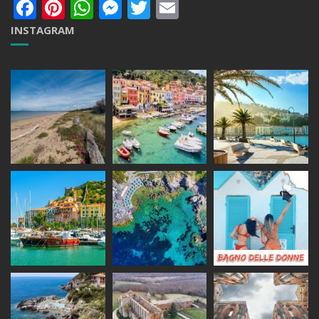
Facebook
Pinterest
WhatsApp
Messenger
Twitter
Email
INSTAGRAM