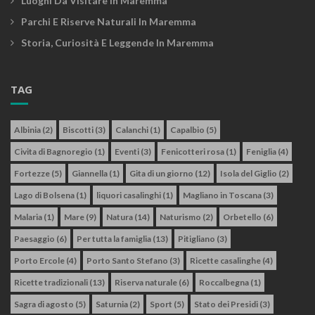
Luoghi Da Visitare In Maremma
Parchi E Riserve Naturali In Maremma
Storia, Curiosità E Leggende In Maremma
TAG
Albinia
(2)
Biscotti
(3)
Calanchi
(1)
Capalbio
(5)
Civita di Bagnoregio
(1)
Eventi
(3)
Fenicotteri rosa
(1)
Feniglia
(4)
Fortezze
(5)
Giannella
(1)
Gita di un giorno
(12)
Isola del Giglio
(2)
Lago di Bolsena
(1)
liquori casalinghi
(1)
Magliano in Toscana
(3)
Malaria
(1)
Mare
(9)
Natura
(14)
Naturismo
(2)
Orbetello
(6)
Paesaggio
(6)
Per tutta la famiglia
(13)
Pitigliano
(3)
Porto Ercole
(4)
Porto Santo Stefano
(3)
Ricette casalinghe
(4)
Ricette tradizionali
(13)
Riserva naturale
(6)
Roccalbegna
(1)
Sagra di agosto
(5)
Saturnia
(2)
Sport
(5)
Stato dei Presidi
(3)