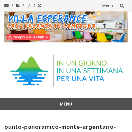
Menu
Vai
al
contenuto
MENU
Vai
al
punto-panoramico-monte-argentario-
contenuto