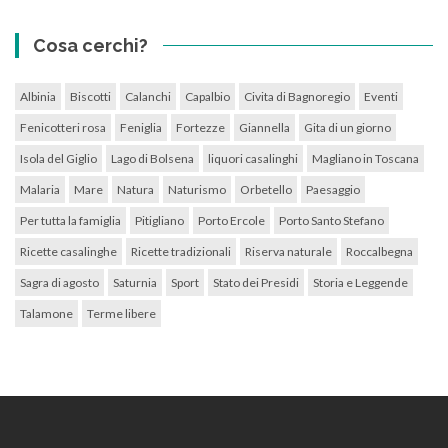
Cosa cerchi?
Albinia
Biscotti
Calanchi
Capalbio
Civita di Bagnoregio
Eventi
Fenicotteri rosa
Feniglia
Fortezze
Giannella
Gita di un giorno
Isola del Giglio
Lago di Bolsena
liquori casalinghi
Magliano in Toscana
Malaria
Mare
Natura
Naturismo
Orbetello
Paesaggio
Per tutta la famiglia
Pitigliano
Porto Ercole
Porto Santo Stefano
Ricette casalinghe
Ricette tradizionali
Riserva naturale
Roccalbegna
Sagra di agosto
Saturnia
Sport
Stato dei Presidi
Storia e Leggende
Talamone
Terme libere