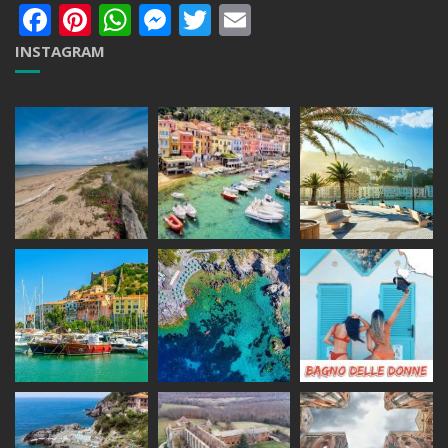
Facebook
Pinterest
WhatsApp
Messenger
Twitter
Email
INSTAGRAM