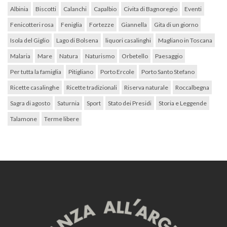
Albinia
Biscotti
Calanchi
Capalbio
Civita di Bagnoregio
Eventi
Fenicotteri rosa
Feniglia
Fortezze
Giannella
Gita di un giorno
Isola del Giglio
Lago di Bolsena
liquori casalinghi
Magliano in Toscana
Malaria
Mare
Natura
Naturismo
Orbetello
Paesaggio
Per tutta la famiglia
Pitigliano
Porto Ercole
Porto Santo Stefano
Ricette casalinghe
Ricette tradizionali
Riserva naturale
Roccalbegna
Sagra di agosto
Saturnia
Sport
Stato dei Presidi
Storia e Leggende
Talamone
Terme libere