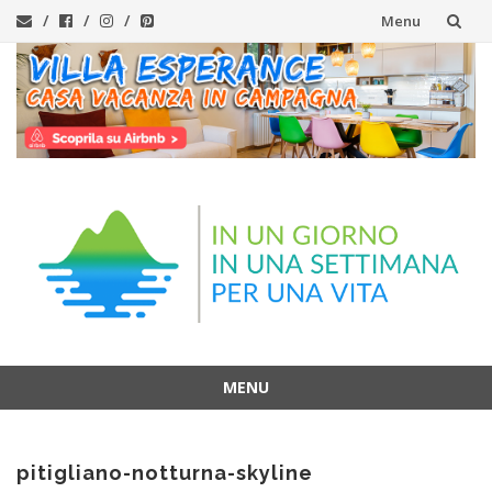
Menu
Vai
al
contenuto
MENU
Vai
al
pitigliano-notturna-skyline
contenuto