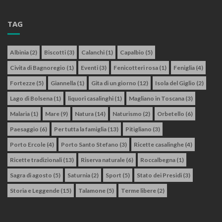
TAG
Albinia
(2)
Biscotti
(3)
Calanchi
(1)
Capalbio
(5)
Civita di Bagnoregio
(1)
Eventi
(3)
Fenicotteri rosa
(1)
Feniglia
(4)
Fortezze
(5)
Giannella
(1)
Gita di un giorno
(12)
Isola del Giglio
(2)
Lago di Bolsena
(1)
liquori casalinghi
(1)
Magliano in Toscana
(3)
Malaria
(1)
Mare
(9)
Natura
(14)
Naturismo
(2)
Orbetello
(6)
Paesaggio
(6)
Per tutta la famiglia
(13)
Pitigliano
(3)
Porto Ercole
(4)
Porto Santo Stefano
(3)
Ricette casalinghe
(4)
Ricette tradizionali
(13)
Riserva naturale
(6)
Roccalbegna
(1)
Sagra di agosto
(5)
Saturnia
(2)
Sport
(5)
Stato dei Presidi
(3)
Storia e Leggende
(15)
Talamone
(5)
Terme libere
(2)