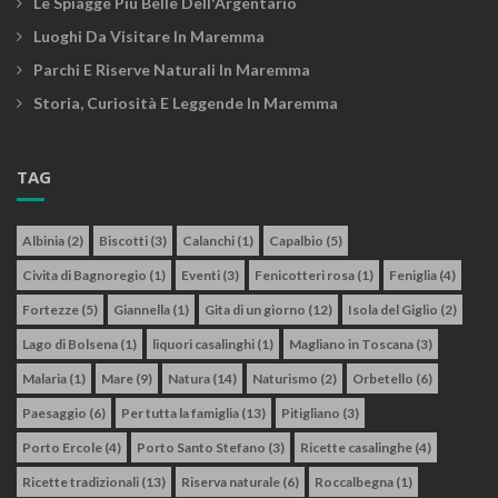
Le Spiagge Più Belle Dell'Argentario
Luoghi Da Visitare In Maremma
Parchi E Riserve Naturali In Maremma
Storia, Curiosità E Leggende In Maremma
TAG
Albinia
(2)
Biscotti
(3)
Calanchi
(1)
Capalbio
(5)
Civita di Bagnoregio
(1)
Eventi
(3)
Fenicotteri rosa
(1)
Feniglia
(4)
Fortezze
(5)
Giannella
(1)
Gita di un giorno
(12)
Isola del Giglio
(2)
Lago di Bolsena
(1)
liquori casalinghi
(1)
Magliano in Toscana
(3)
Malaria
(1)
Mare
(9)
Natura
(14)
Naturismo
(2)
Orbetello
(6)
Paesaggio
(6)
Per tutta la famiglia
(13)
Pitigliano
(3)
Porto Ercole
(4)
Porto Santo Stefano
(3)
Ricette casalinghe
(4)
Ricette tradizionali
(13)
Riserva naturale
(6)
Roccalbegna
(1)