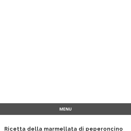
MENU
Vai
al
Ricetta della marmellata di peperoncino