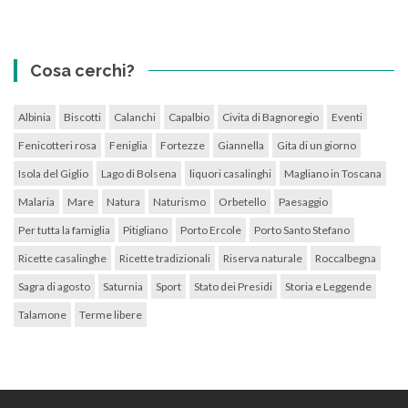
Cosa cerchi?
Albinia
Biscotti
Calanchi
Capalbio
Civita di Bagnoregio
Eventi
Fenicotteri rosa
Feniglia
Fortezze
Giannella
Gita di un giorno
Isola del Giglio
Lago di Bolsena
liquori casalinghi
Magliano in Toscana
Malaria
Mare
Natura
Naturismo
Orbetello
Paesaggio
Per tutta la famiglia
Pitigliano
Porto Ercole
Porto Santo Stefano
Ricette casalinghe
Ricette tradizionali
Riserva naturale
Roccalbegna
Sagra di agosto
Saturnia
Sport
Stato dei Presidi
Storia e Leggende
Talamone
Terme libere