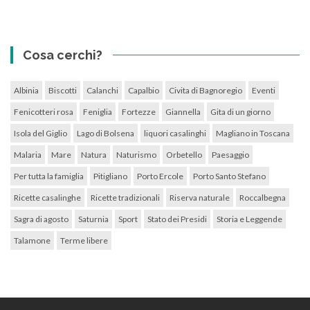
Cosa cerchi?
Albinia
Biscotti
Calanchi
Capalbio
Civita di Bagnoregio
Eventi
Fenicotteri rosa
Feniglia
Fortezze
Giannella
Gita di un giorno
Isola del Giglio
Lago di Bolsena
liquori casalinghi
Magliano in Toscana
Malaria
Mare
Natura
Naturismo
Orbetello
Paesaggio
Per tutta la famiglia
Pitigliano
Porto Ercole
Porto Santo Stefano
Ricette casalinghe
Ricette tradizionali
Riserva naturale
Roccalbegna
Sagra di agosto
Saturnia
Sport
Stato dei Presidi
Storia e Leggende
Talamone
Terme libere