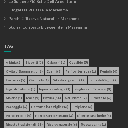
Le Spiagge Più Belle Dell'Argentario
Luoghi Da Visitare In Maremma
Parchi E Riserve Naturali In Maremma
Storia, Curiosità E Leggende In Maremma
TAG
Albinia
(2)
Biscotti
(3)
Calanchi
(1)
Capalbio
(5)
Civita di Bagnoregio
(1)
Eventi
(3)
Fenicotteri rosa
(1)
Feniglia
(4)
Fortezze
(5)
Giannella
(1)
Gita di un giorno
(12)
Isola del Giglio
(2)
Lago di Bolsena
(1)
liquori casalinghi
(1)
Magliano in Toscana
(3)
Malaria
(1)
Mare
(9)
Natura
(14)
Naturismo
(2)
Orbetello
(6)
Paesaggio
(6)
Per tutta la famiglia
(13)
Pitigliano
(3)
Porto Ercole
(4)
Porto Santo Stefano
(3)
Ricette casalinghe
(4)
Ricette tradizionali
(13)
Riserva naturale
(6)
Roccalbegna
(1)