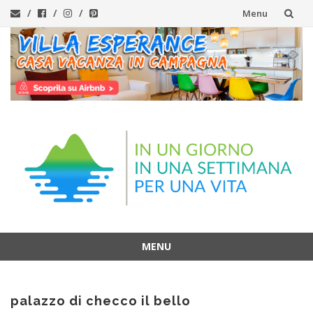
Menu
Vai
al
contenuto
MENU
Vai
al
palazzo di checco il bello
contenuto