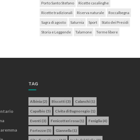
Porto Santo Stefano
Ricette casalinghe
Ricette tradizionali
Riserva naturale
Roccalbegna
Sagra di agosto
Saturnia
Sport
Stato dei Presidi
Storia e Leggende
Talamone
Terme libere
TAG
Albinia
(2)
Biscotti
(3)
Calanchi
(1)
entario
Capalbio
(5)
Civita di Bagnoregio
(1)
ma
Eventi
(3)
Fenicotteri rosa
(1)
Feniglia
(4)
 Maremma
Fortezze
(5)
Giannella
(1)
In