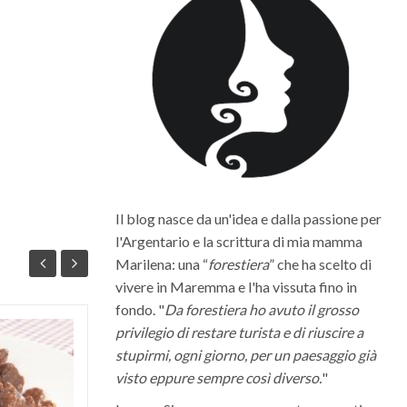
Il blog nasce da un'idea e dalla passione per
l'Argentario e la scrittura di mia mamma
Marilena: una “
forestiera
” che ha scelto di
vivere in Maremma e l'ha vissuta fino in
fondo. "
Da forestiera ho avuto il grosso
privilegio di restare turista e di riuscire a
Quali sono i migliori vini della
stupirmi, ogni giorno, per un paesaggio già
Maremma Toscana
visto eppure sempre così diverso.
"
La Maremma toscana, per le diverse