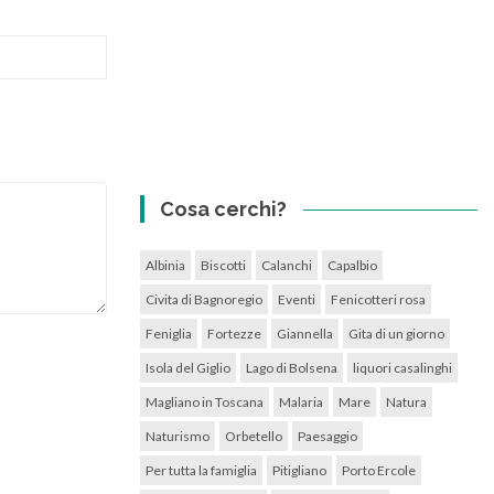
Cosa cerchi?
Albinia
Biscotti
Calanchi
Capalbio
Civita di Bagnoregio
Eventi
Fenicotteri rosa
Feniglia
Fortezze
Giannella
Gita di un giorno
Isola del Giglio
Lago di Bolsena
liquori casalinghi
Magliano in Toscana
Malaria
Mare
Natura
Naturismo
Orbetello
Paesaggio
Per tutta la famiglia
Pitigliano
Porto Ercole