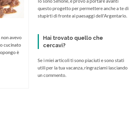
Io sono Simone, e provo a portare avanti
condizioni climatiche e morfologiche del
questo progetto per permettere anche a te di
suo territorio, riesce a dare vita a grandi
stupirti di fronte ai paesaggi dell'Argentario.
vini di varia...
a non avevo
Hai trovato quello che
o cucinato
cercavi?
 propongo è
Se i miei articoli ti sono piaciuti e sono stati
utili per la tua vacanza, ringraziami lasciando
un commento.