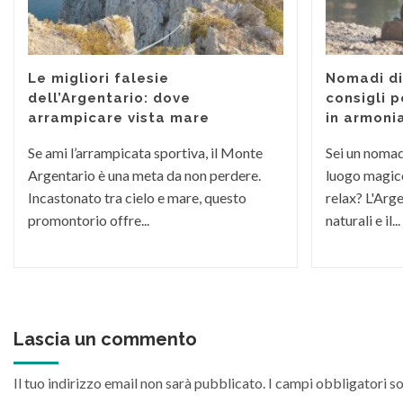
Le migliori falesie
Nomadi dig
dell’Argentario: dove
consigli p
arrampicare vista mare
in armoni
Se ami l’arrampicata sportiva, il Monte
Sei un nomade
Argentario è una meta da non perdere.
luogo magico
Incastonato tra cielo e mare, questo
relax? L'Arge
promontorio offre...
naturali e il...
Lascia un commento
Il tuo indirizzo email non sarà pubblicato.
I campi obbligatori s