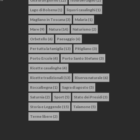
Gita di un giorno
(12)
Isola del Giglio
(2)
Lago di Bolsena
(1)
liquori casalinghi
(1)
Magliano in Toscana
(3)
Malaria
(1)
Mare
(9)
Natura
(14)
Naturismo
(2)
Orbetello
(6)
Paesaggio
(6)
Per tutta la famiglia
(13)
Pitigliano
(3)
Porto Ercole
(4)
Porto Santo Stefano
(3)
Ricette casalinghe
(4)
Ricette tradizionali
(13)
Riserva naturale
(6)
Roccalbegna
(1)
Sagra di agosto
(5)
Saturnia
(2)
Sport
(5)
Stato dei Presidi
(3)
Storia e Leggende
(15)
Talamone
(5)
Terme libere
(2)