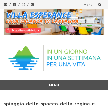
Menu
Vai
al
contenuto
MENU
Vai
al
spiaggia-dello-spacco-della-regina-e-
contenuto