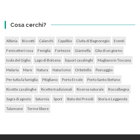
Cosa cerchi?
Albinia
Biscotti
Calanchi
Capalbio
Civita di Bagnoregio
Eventi
Fenicotteri rosa
Feniglia
Fortezze
Giannella
Gita di un giorno
Isola del Giglio
Lago di Bolsena
liquori casalinghi
Magliano in Toscana
Malaria
Mare
Natura
Naturismo
Orbetello
Paesaggio
Per tutta la famiglia
Pitigliano
Porto Ercole
Porto Santo Stefano
Ricette casalinghe
Ricette tradizionali
Riserva naturale
Roccalbegna
Sagra di agosto
Saturnia
Sport
Stato dei Presidi
Storia e Leggende
Talamone
Terme libere