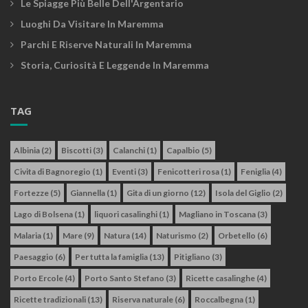
Le Spiagge Più Belle Dell'Argentario
Luoghi Da Visitare In Maremma
Parchi E Riserve Naturali In Maremma
Storia, Curiosità E Leggende In Maremma
TAG
Albinia
(2)
Biscotti
(3)
Calanchi
(1)
Capalbio
(5)
Civita di Bagnoregio
(1)
Eventi
(3)
Fenicotteri rosa
(1)
Feniglia
(4)
Fortezze
(5)
Giannella
(1)
Gita di un giorno
(12)
Isola del Giglio
(2)
Lago di Bolsena
(1)
liquori casalinghi
(1)
Magliano in Toscana
(3)
Malaria
(1)
Mare
(9)
Natura
(14)
Naturismo
(2)
Orbetello
(6)
Paesaggio
(6)
Per tutta la famiglia
(13)
Pitigliano
(3)
Porto Ercole
(4)
Porto Santo Stefano
(3)
Ricette casalinghe
(4)
Ricette tradizionali
(13)
Riserva naturale
(6)
Roccalbegna
(1)