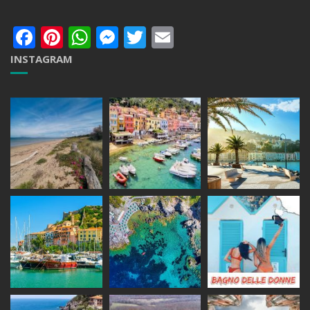
Facebook
Pinterest
WhatsApp
Messenger
Twitter
Email
INSTAGRAM