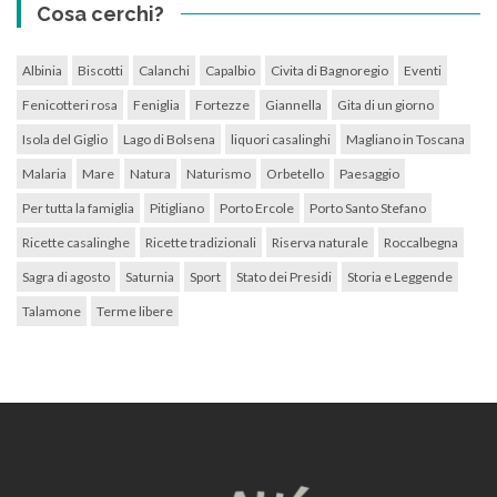
Cosa cerchi?
Albinia
Biscotti
Calanchi
Capalbio
Civita di Bagnoregio
Eventi
Fenicotteri rosa
Feniglia
Fortezze
Giannella
Gita di un giorno
Isola del Giglio
Lago di Bolsena
liquori casalinghi
Magliano in Toscana
Malaria
Mare
Natura
Naturismo
Orbetello
Paesaggio
Per tutta la famiglia
Pitigliano
Porto Ercole
Porto Santo Stefano
Ricette casalinghe
Ricette tradizionali
Riserva naturale
Roccalbegna
Sagra di agosto
Saturnia
Sport
Stato dei Presidi
Storia e Leggende
Talamone
Terme libere