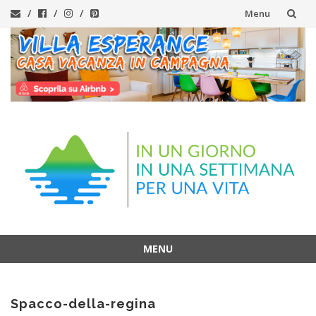
Menu
Vai
al
contenuto
MENU
Vai
al
Spacco-della-regina
contenuto