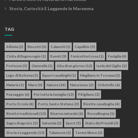
Storia, Curiosità E Leggende In Maremma
TAG
Albinia
(2)
Biscotti
(3)
Calanchi
(1)
Capalbio
(5)
Civita di Bagnoregio
(1)
Eventi
(3)
Fenicotteri rosa
(1)
Feniglia
(4)
Fortezze
(5)
Giannella
(1)
Gita di un giorno
(12)
Isola del Giglio
(2)
Lago di Bolsena
(1)
liquori casalinghi
(1)
Magliano in Toscana
(3)
Malaria
(1)
Mare
(9)
Natura
(14)
Naturismo
(2)
Orbetello
(6)
Paesaggio
(6)
Per tutta la famiglia
(13)
Pitigliano
(3)
Porto Ercole
(4)
Porto Santo Stefano
(3)
Ricette casalinghe
(4)
Ricette tradizionali
(13)
Riserva naturale
(6)
Roccalbegna
(1)
Sagra di agosto
(5)
Saturnia
(2)
Sport
(5)
Stato dei Presidi
(3)
Storia e Leggende
(15)
Talamone
(5)
Terme libere
(2)