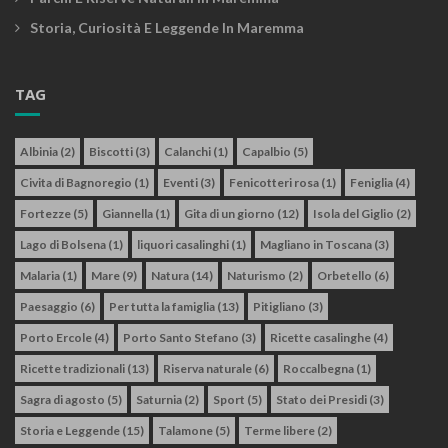
Storia, Curiosità E Leggende In Maremma
TAG
Albinia
(2)
Biscotti
(3)
Calanchi
(1)
Capalbio
(5)
Civita di Bagnoregio
(1)
Eventi
(3)
Fenicotteri rosa
(1)
Feniglia
(4)
Fortezze
(5)
Giannella
(1)
Gita di un giorno
(12)
Isola del Giglio
(2)
Lago di Bolsena
(1)
liquori casalinghi
(1)
Magliano in Toscana
(3)
Malaria
(1)
Mare
(9)
Natura
(14)
Naturismo
(2)
Orbetello
(6)
Paesaggio
(6)
Per tutta la famiglia
(13)
Pitigliano
(3)
Porto Ercole
(4)
Porto Santo Stefano
(3)
Ricette casalinghe
(4)
Ricette tradizionali
(13)
Riserva naturale
(6)
Roccalbegna
(1)
Sagra di agosto
(5)
Saturnia
(2)
Sport
(5)
Stato dei Presidi
(3)
Storia e Leggende
(15)
Talamone
(5)
Terme libere
(2)