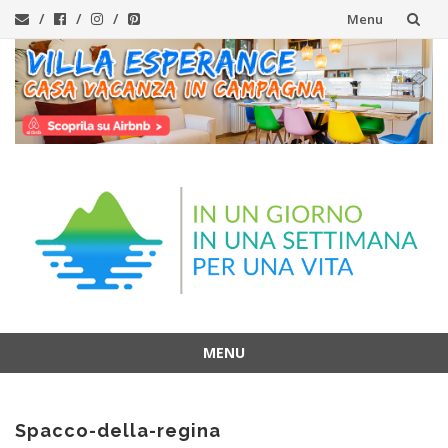
Menu
Vai
al
contenuto
MENU
Vai
al
Spacco-della-regina
contenuto