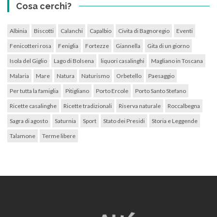
Cosa cerchi?
Albinia
Biscotti
Calanchi
Capalbio
Civita di Bagnoregio
Eventi
Fenicotteri rosa
Feniglia
Fortezze
Giannella
Gita di un giorno
Isola del Giglio
Lago di Bolsena
liquori casalinghi
Magliano in Toscana
Malaria
Mare
Natura
Naturismo
Orbetello
Paesaggio
Per tutta la famiglia
Pitigliano
Porto Ercole
Porto Santo Stefano
Ricette casalinghe
Ricette tradizionali
Riserva naturale
Roccalbegna
Sagra di agosto
Saturnia
Sport
Stato dei Presidi
Storia e Leggende
Talamone
Terme libere