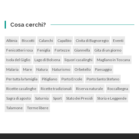
Cosa cerchi?
Albinia
Biscotti
Calanchi
Capalbio
Civita di Bagnoregio
Eventi
Fenicotteri rosa
Feniglia
Fortezze
Giannella
Gita di un giorno
Isola del Giglio
Lago di Bolsena
liquori casalinghi
Magliano in Toscana
Malaria
Mare
Natura
Naturismo
Orbetello
Paesaggio
Per tutta la famiglia
Pitigliano
Porto Ercole
Porto Santo Stefano
Ricette casalinghe
Ricette tradizionali
Riserva naturale
Roccalbegna
Sagra di agosto
Saturnia
Sport
Stato dei Presidi
Storia e Leggende
Talamone
Terme libere