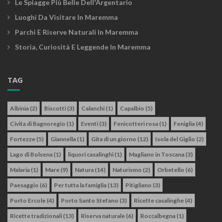
Le Spiagge Più Belle Dell'Argentario
Luoghi Da Visitare In Maremma
Parchi E Riserve Naturali In Maremma
Storia, Curiosità E Leggende In Maremma
TAG
Albinia
(2)
Biscotti
(3)
Calanchi
(1)
Capalbio
(5)
Civita di Bagnoregio
(1)
Eventi
(3)
Fenicotteri rosa
(1)
Feniglia
(4)
Fortezze
(5)
Giannella
(1)
Gita di un giorno
(12)
Isola del Giglio
(2)
Lago di Bolsena
(1)
liquori casalinghi
(1)
Magliano in Toscana
(3)
Malaria
(1)
Mare
(9)
Natura
(14)
Naturismo
(2)
Orbetello
(6)
Paesaggio
(6)
Per tutta la famiglia
(13)
Pitigliano
(3)
Porto Ercole
(4)
Porto Santo Stefano
(3)
Ricette casalinghe
(4)
Ricette tradizionali
(13)
Riserva naturale
(6)
Roccalbegna
(1)