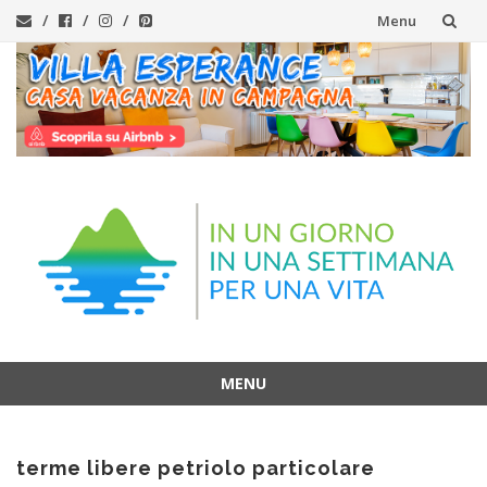
Menu
Vai
al
contenuto
MENU
Vai
al
terme libere petriolo particolare
contenuto