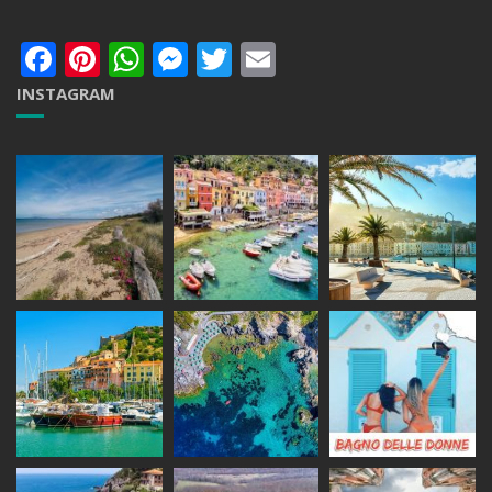
Facebook
Pinterest
WhatsApp
Messenger
Twitter
Email
INSTAGRAM