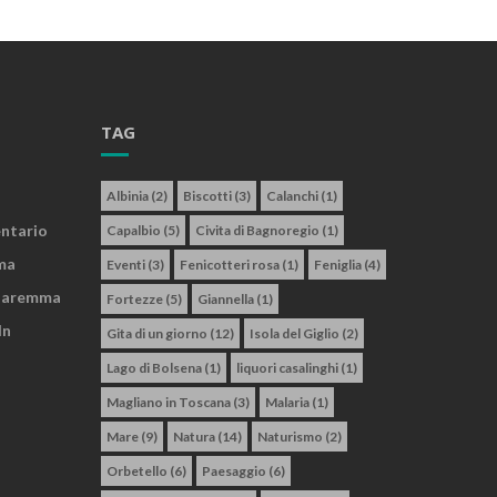
TAG
Albinia
(2)
Biscotti
(3)
Calanchi
(1)
entario
Capalbio
(5)
Civita di Bagnoregio
(1)
ma
Eventi
(3)
Fenicotteri rosa
(1)
Feniglia
(4)
 Maremma
Fortezze
(5)
Giannella
(1)
In
Gita di un giorno
(12)
Isola del Giglio
(2)
Lago di Bolsena
(1)
liquori casalinghi
(1)
Magliano in Toscana
(3)
Malaria
(1)
Mare
(9)
Natura
(14)
Naturismo
(2)
Orbetello
(6)
Paesaggio
(6)