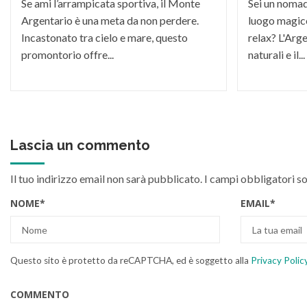
Se ami l’arrampicata sportiva, il Monte
Sei un nomade
Argentario è una meta da non perdere.
luogo magico
Incastonato tra cielo e mare, questo
relax? L'Arge
promontorio offre...
naturali e il...
Lascia un commento
Il tuo indirizzo email non sarà pubblicato.
I campi obbligatori s
NOME
*
EMAIL
*
Questo sito è protetto da reCAPTCHA, ed è soggetto alla
Privacy Polic
COMMENTO