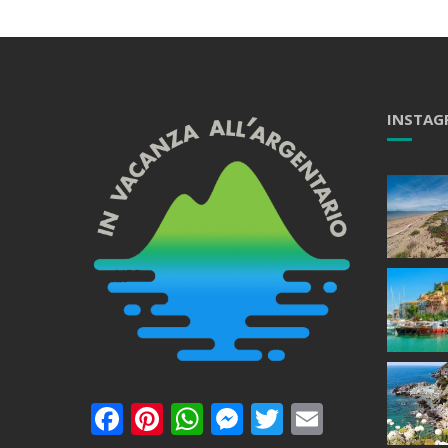
INSTAG
Facebook
Pinterest
WhatsApp
Messenger
Twitter
Email