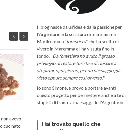
Il blog nasce da un'idea e dalla passione per
l'Argentario e la scrittura di mia mamma
Marilena: una “
forestiera
” che ha scelto di
vivere in Maremma e l'ha vissuta fino in
fondo. "
Da forestiera ho avuto il grosso
Quali sono i migliori vini della
privilegio di restare turista e di riuscire a
Maremma Toscana
stupirmi, ogni giorno, per un paesaggio già
visto eppure sempre così diverso.
"
La Maremma toscana, per le diverse
condizioni climatiche e morfologiche del
Io sono Simone, e provo a portare avanti
suo territorio, riesce a dare vita a grandi
questo progetto per permettere anche a te di
vini di varia...
stupirti di fronte ai paesaggi dell'Argentario.
a non avevo
Hai trovato quello che
o cucinato