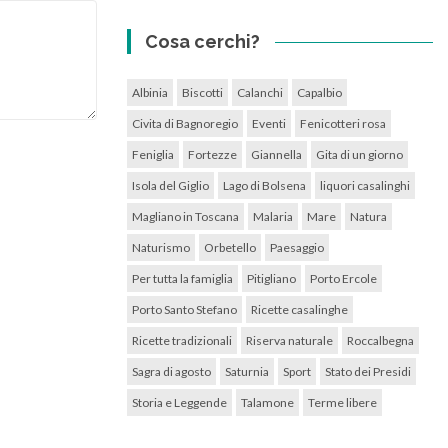
Cosa cerchi?
Albinia
Biscotti
Calanchi
Capalbio
Civita di Bagnoregio
Eventi
Fenicotteri rosa
Feniglia
Fortezze
Giannella
Gita di un giorno
Isola del Giglio
Lago di Bolsena
liquori casalinghi
Magliano in Toscana
Malaria
Mare
Natura
Naturismo
Orbetello
Paesaggio
Per tutta la famiglia
Pitigliano
Porto Ercole
Porto Santo Stefano
Ricette casalinghe
Ricette tradizionali
Riserva naturale
Roccalbegna
Sagra di agosto
Saturnia
Sport
Stato dei Presidi
Storia e Leggende
Talamone
Terme libere