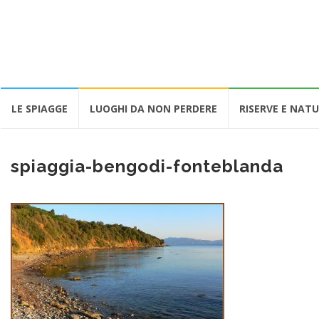
Vai
LE SPIAGGE
LUOGHI DA NON PERDERE
RISERVE E NAT
al
contenuto
spiaggia-bengodi-fonteblanda