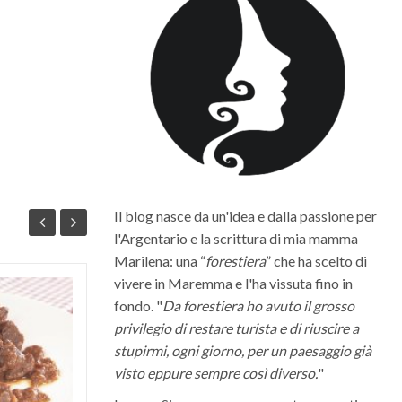
Il blog nasce da un'idea e dalla passione per
l'Argentario e la scrittura di mia mamma
Marilena: una “
forestiera
” che ha scelto di
vivere in Maremma e l'ha vissuta fino in
Quali sono i migliori vini della
fondo. "
Da forestiera ho avuto il grosso
Maremma Toscana
privilegio di restare turista e di riuscire a
stupirmi, ogni giorno, per un paesaggio già
La Maremma toscana, per le diverse
visto eppure sempre così diverso.
"
condizioni climatiche e morfologiche del
suo territorio, riesce a dare vita a grandi