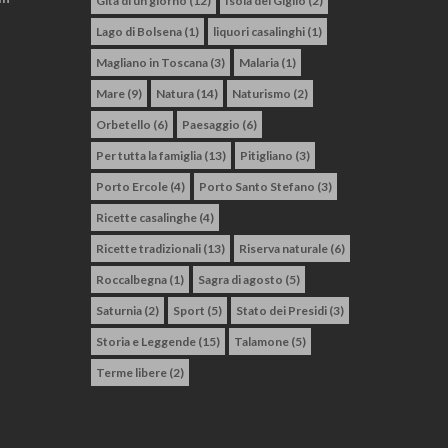
Gita di un giorno
(12)
Isola del Giglio
(2)
Lago di Bolsena
(1)
liquori casalinghi
(1)
Magliano in Toscana
(3)
Malaria
(1)
Mare
(9)
Natura
(14)
Naturismo
(2)
Orbetello
(6)
Paesaggio
(6)
Per tutta la famiglia
(13)
Pitigliano
(3)
Porto Ercole
(4)
Porto Santo Stefano
(3)
Ricette casalinghe
(4)
Ricette tradizionali
(13)
Riserva naturale
(6)
Roccalbegna
(1)
Sagra di agosto
(5)
Saturnia
(2)
Sport
(5)
Stato dei Presidi
(3)
Storia e Leggende
(15)
Talamone
(5)
Terme libere
(2)