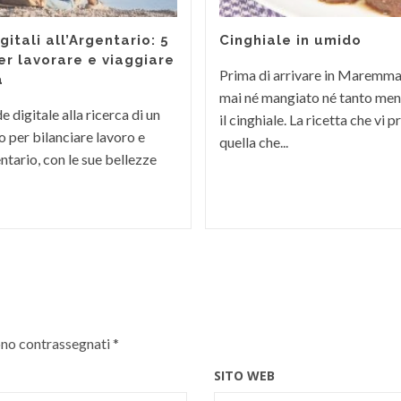
itali all’Argentario: 5
Cinghiale in umido
er lavorare e viaggiare
Prima di arrivare in Maremm
a
mai né mangiato né tanto men
 digitale alla ricerca di un
il cinghiale. La ricetta che vi
 per bilanciare lavoro e
quella che...
ntario, con le sue bellezze
ono contrassegnati
*
SITO WEB