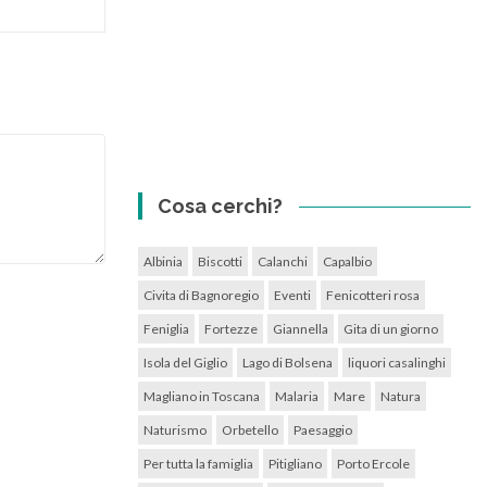
Cosa cerchi?
Albinia
Biscotti
Calanchi
Capalbio
Civita di Bagnoregio
Eventi
Fenicotteri rosa
Feniglia
Fortezze
Giannella
Gita di un giorno
Isola del Giglio
Lago di Bolsena
liquori casalinghi
Magliano in Toscana
Malaria
Mare
Natura
Naturismo
Orbetello
Paesaggio
Per tutta la famiglia
Pitigliano
Porto Ercole