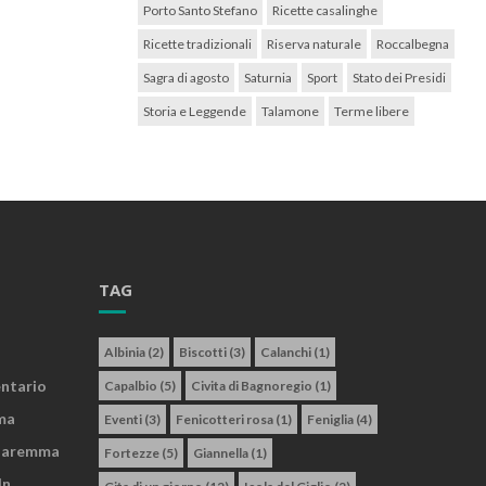
Porto Santo Stefano
Ricette casalinghe
Ricette tradizionali
Riserva naturale
Roccalbegna
Sagra di agosto
Saturnia
Sport
Stato dei Presidi
Storia e Leggende
Talamone
Terme libere
TAG
Albinia
(2)
Biscotti
(3)
Calanchi
(1)
entario
Capalbio
(5)
Civita di Bagnoregio
(1)
ma
Eventi
(3)
Fenicotteri rosa
(1)
Feniglia
(4)
 Maremma
Fortezze
(5)
Giannella
(1)
In