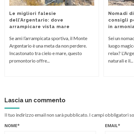
Le migliori falesie
Nomadi dig
dell’Argentario: dove
consigli p
arrampicare vista mare
in armoni
Se ami l’arrampicata sportiva, il Monte
Sei un nomade
Argentario è una meta da non perdere.
luogo magico
Incastonato tra cielo e mare, questo
relax? L'Arge
promontorio offre...
naturali e il...
Lascia un commento
Il tuo indirizzo email non sarà pubblicato.
I campi obbligatori s
NOME
*
EMAIL
*