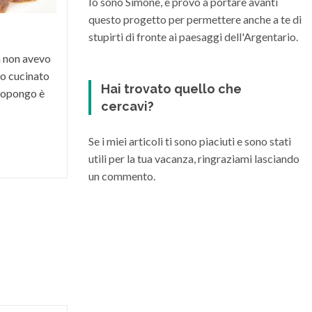
Io sono Simone, e provo a portare avanti
vini di varia...
questo progetto per permettere anche a te di
stupirti di fronte ai paesaggi dell'Argentario.
a non avevo
o cucinato
Hai trovato quello che
 propongo è
cercavi?
Se i miei articoli ti sono piaciuti e sono stati
utili per la tua vacanza, ringraziami lasciando
un commento.