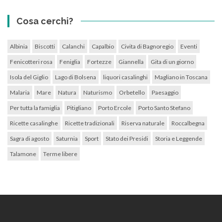
Cosa cerchi?
Albinia
Biscotti
Calanchi
Capalbio
Civita di Bagnoregio
Eventi
Fenicotteri rosa
Feniglia
Fortezze
Giannella
Gita di un giorno
Isola del Giglio
Lago di Bolsena
liquori casalinghi
Magliano in Toscana
Malaria
Mare
Natura
Naturismo
Orbetello
Paesaggio
Per tutta la famiglia
Pitigliano
Porto Ercole
Porto Santo Stefano
Ricette casalinghe
Ricette tradizionali
Riserva naturale
Roccalbegna
Sagra di agosto
Saturnia
Sport
Stato dei Presidi
Storia e Leggende
Talamone
Terme libere