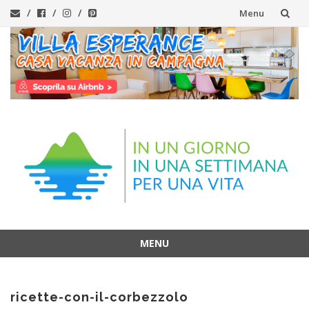
Menu
Vai
al
contenuto
MENU
Vai
al
ricette-con-il-corbezzolo
contenuto