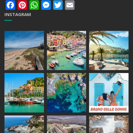
Facebook
Pinterest
WhatsApp
Messenger
Twitter
Email
INSTAGRAM