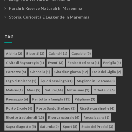
Parchi E Riserve Naturali In Maremma
Storia, Curiosità E Leggende In Maremma
TAG
Albinia
(2)
Biscotti
(3)
Calanchi
(1)
Capalbio
(5)
Civita di Bagnoregio
(1)
Eventi
(3)
Fenicotteri rosa
(1)
Feniglia
(4)
Fortezze
(5)
Giannella
(1)
Gita di un giorno
(12)
Isola del Giglio
(2)
Lago di Bolsena
(1)
liquori casalinghi
(1)
Magliano in Toscana
(3)
Malaria
(1)
Mare
(9)
Natura
(14)
Naturismo
(2)
Orbetello
(6)
Paesaggio
(6)
Per tutta la famiglia
(13)
Pitigliano
(3)
Porto Ercole
(4)
Porto Santo Stefano
(3)
Ricette casalinghe
(4)
Ricette tradizionali
(13)
Riserva naturale
(6)
Roccalbegna
(1)
Sagra di agosto
(5)
Saturnia
(2)
Sport
(5)
Stato dei Presidi
(3)