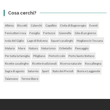
Cosa cerchi?
Albinia
Biscotti
Calanchi
Capalbio
Civita di Bagnoregio
Eventi
Fenicotteri rosa
Feniglia
Fortezze
Giannella
Gita di un giorno
Isola del Giglio
Lago di Bolsena
liquori casalinghi
Magliano in Toscana
Malaria
Mare
Natura
Naturismo
Orbetello
Paesaggio
Per tutta la famiglia
Pitigliano
Porto Ercole
Porto Santo Stefano
Ricette casalinghe
Ricette tradizionali
Riserva naturale
Roccalbegna
Sagra di agosto
Saturnia
Sport
Stato dei Presidi
Storia e Leggende
Talamone
Terme libere