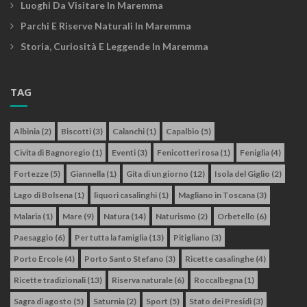
Luoghi Da Visitare In Maremma
Parchi E Riserve Naturali In Maremma
Storia, Curiosità E Leggende In Maremma
TAG
Albinia
(2)
Biscotti
(3)
Calanchi
(1)
Capalbio
(5)
Civita di Bagnoregio
(1)
Eventi
(3)
Fenicotteri rosa
(1)
Feniglia
(4)
Fortezze
(5)
Giannella
(1)
Gita di un giorno
(12)
Isola del Giglio
(2)
Lago di Bolsena
(1)
liquori casalinghi
(1)
Magliano in Toscana
(3)
Malaria
(1)
Mare
(9)
Natura
(14)
Naturismo
(2)
Orbetello
(6)
Paesaggio
(6)
Per tutta la famiglia
(13)
Pitigliano
(3)
Porto Ercole
(4)
Porto Santo Stefano
(3)
Ricette casalinghe
(4)
Ricette tradizionali
(13)
Riserva naturale
(6)
Roccalbegna
(1)
Sagra di agosto
(5)
Saturnia
(2)
Sport
(5)
Stato dei Presidi
(3)