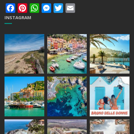
Facebook
Pinterest
WhatsApp
Messenger
Twitter
Email
INSTAGRAM