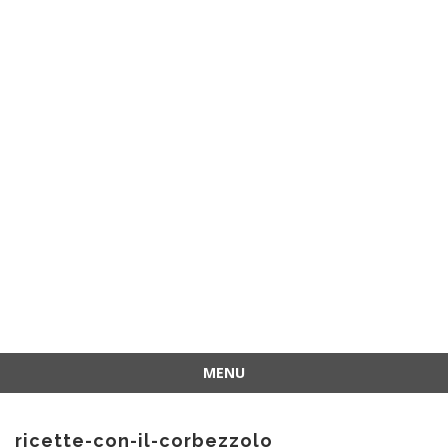
MENU
Vai
al
ricette-con-il-corbezzolo