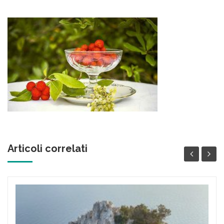
contenuto
Articoli correlati