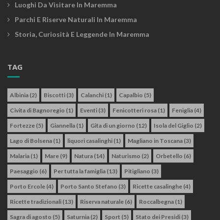
Luoghi Da Visitare In Maremma
Parchi E Riserve Naturali In Maremma
Storia, Curiosità E Leggende In Maremma
TAG
Albinia
(2)
Biscotti
(3)
Calanchi
(1)
Capalbio
(5)
Civita di Bagnoregio
(1)
Eventi
(3)
Fenicotteri rosa
(1)
Feniglia
(4)
Fortezze
(5)
Giannella
(1)
Gita di un giorno
(12)
Isola del Giglio
(2)
Lago di Bolsena
(1)
liquori casalinghi
(1)
Magliano in Toscana
(3)
Malaria
(1)
Mare
(9)
Natura
(14)
Naturismo
(2)
Orbetello
(6)
Paesaggio
(6)
Per tutta la famiglia
(13)
Pitigliano
(3)
Porto Ercole
(4)
Porto Santo Stefano
(3)
Ricette casalinghe
(4)
Ricette tradizionali
(13)
Riserva naturale
(6)
Roccalbegna
(1)
Sagra di agosto
(5)
Saturnia
(2)
Sport
(5)
Stato dei Presidi
(3)