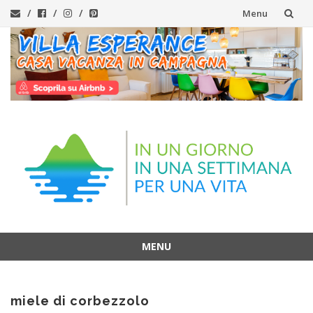
Menu
Vai
al
contenuto
MENU
Vai
al
miele di corbezzolo
contenuto