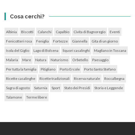
Cosa cerchi?
Albinia
Biscotti
Calanchi
Capalbio
Civita di Bagnoregio
Eventi
Fenicotteri rosa
Feniglia
Fortezze
Giannella
Gita di un giorno
Isola del Giglio
Lago di Bolsena
liquori casalinghi
Magliano in Toscana
Malaria
Mare
Natura
Naturismo
Orbetello
Paesaggio
Per tutta la famiglia
Pitigliano
Porto Ercole
Porto Santo Stefano
Ricette casalinghe
Ricette tradizionali
Riserva naturale
Roccalbegna
Sagra di agosto
Saturnia
Sport
Stato dei Presidi
Storia e Leggende
Talamone
Terme libere