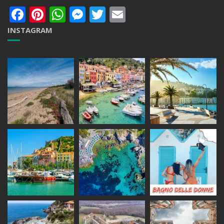
Facebook
Pinterest
WhatsApp
Messenger
Twitter
Email
INSTAGRAM