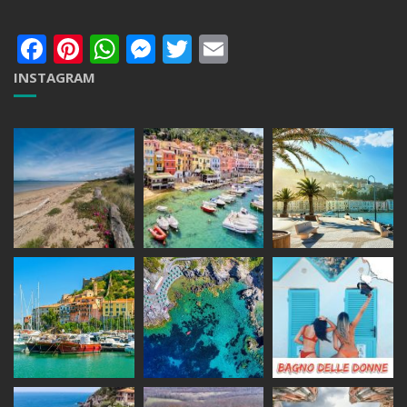
Facebook
Pinterest
WhatsApp
Messenger
Twitter
Email
INSTAGRAM