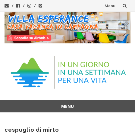
Menu
Vai
al
contenuto
MENU
Vai
al
cespuglio di mirto
contenuto