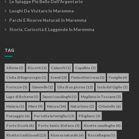
Le Spiagge Più Belle Dell'Argentario
Luoghi Da Visitare In Maremma
Parchi E Riserve Naturali In Maremma
Storia, Curiosità E Leggende In Maremma
TAG
Albinia
(2)
Biscotti
(3)
Calanchi
(1)
Capalbio
(5)
Civita di Bagnoregio
(1)
Eventi
(3)
Fenicotteri rosa
(1)
Feniglia
(4)
Fortezze
(5)
Giannella
(1)
Gita di un giorno
(12)
Isola del Giglio
(2)
Lago di Bolsena
(1)
liquori casalinghi
(1)
Magliano in Toscana
(3)
Malaria
(1)
Mare
(9)
Natura
(14)
Naturismo
(2)
Orbetello
(6)
Paesaggio
(6)
Per tutta la famiglia
(13)
Pitigliano
(3)
Porto Ercole
(4)
Porto Santo Stefano
(3)
Ricette casalinghe
(4)
Ricette tradizionali
(13)
Riserva naturale
(6)
Roccalbegna
(1)