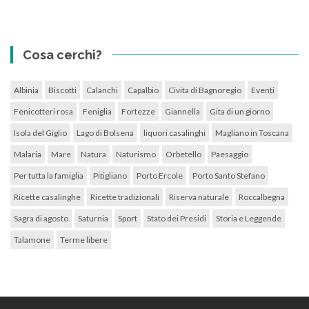
Cosa cerchi?
Albinia
Biscotti
Calanchi
Capalbio
Civita di Bagnoregio
Eventi
Fenicotteri rosa
Feniglia
Fortezze
Giannella
Gita di un giorno
Isola del Giglio
Lago di Bolsena
liquori casalinghi
Magliano in Toscana
Malaria
Mare
Natura
Naturismo
Orbetello
Paesaggio
Per tutta la famiglia
Pitigliano
Porto Ercole
Porto Santo Stefano
Ricette casalinghe
Ricette tradizionali
Riserva naturale
Roccalbegna
Sagra di agosto
Saturnia
Sport
Stato dei Presidi
Storia e Leggende
Talamone
Terme libere