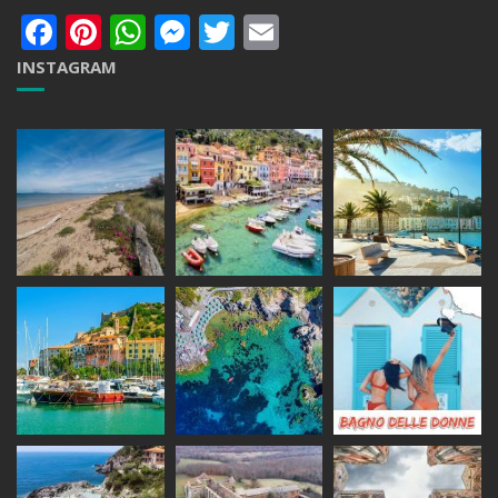
Facebook
Pinterest
WhatsApp
Messenger
Twitter
Email
INSTAGRAM