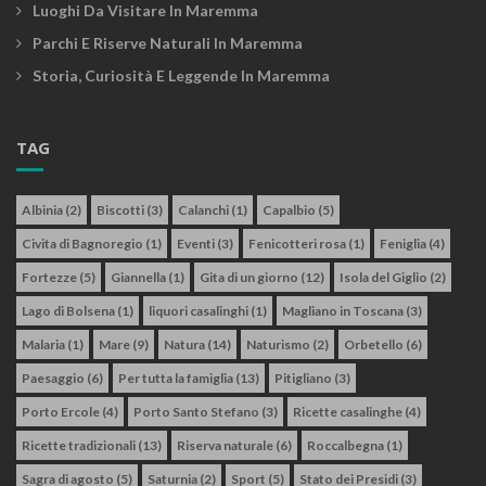
Luoghi Da Visitare In Maremma
Parchi E Riserve Naturali In Maremma
Storia, Curiosità E Leggende In Maremma
TAG
Albinia
(2)
Biscotti
(3)
Calanchi
(1)
Capalbio
(5)
Civita di Bagnoregio
(1)
Eventi
(3)
Fenicotteri rosa
(1)
Feniglia
(4)
Fortezze
(5)
Giannella
(1)
Gita di un giorno
(12)
Isola del Giglio
(2)
Lago di Bolsena
(1)
liquori casalinghi
(1)
Magliano in Toscana
(3)
Malaria
(1)
Mare
(9)
Natura
(14)
Naturismo
(2)
Orbetello
(6)
Paesaggio
(6)
Per tutta la famiglia
(13)
Pitigliano
(3)
Porto Ercole
(4)
Porto Santo Stefano
(3)
Ricette casalinghe
(4)
Ricette tradizionali
(13)
Riserva naturale
(6)
Roccalbegna
(1)
Sagra di agosto
(5)
Saturnia
(2)
Sport
(5)
Stato dei Presidi
(3)