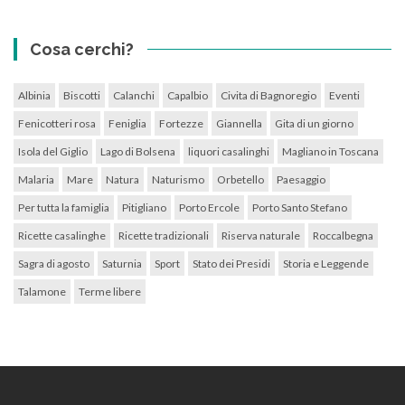
Cosa cerchi?
Albinia
Biscotti
Calanchi
Capalbio
Civita di Bagnoregio
Eventi
Fenicotteri rosa
Feniglia
Fortezze
Giannella
Gita di un giorno
Isola del Giglio
Lago di Bolsena
liquori casalinghi
Magliano in Toscana
Malaria
Mare
Natura
Naturismo
Orbetello
Paesaggio
Per tutta la famiglia
Pitigliano
Porto Ercole
Porto Santo Stefano
Ricette casalinghe
Ricette tradizionali
Riserva naturale
Roccalbegna
Sagra di agosto
Saturnia
Sport
Stato dei Presidi
Storia e Leggende
Talamone
Terme libere