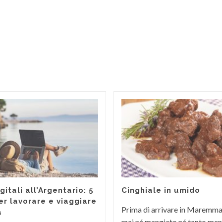
itali all’Argentario: 5
Cinghiale in umido
er lavorare e viaggiare
Prima di arrivare in Maremm
a
mai né mangiato né tanto men