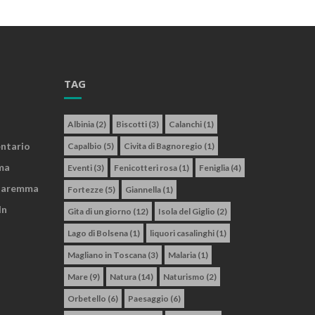
TAG
Albinia
(2)
Biscotti
(3)
Calanchi
(1)
entario
Capalbio
(5)
Civita di Bagnoregio
(1)
ma
Eventi
(3)
Fenicotteri rosa
(1)
Feniglia
(4)
 Maremma
Fortezze
(5)
Giannella
(1)
In
Gita di un giorno
(12)
Isola del Giglio
(2)
Lago di Bolsena
(1)
liquori casalinghi
(1)
Magliano in Toscana
(3)
Malaria
(1)
Mare
(9)
Natura
(14)
Naturismo
(2)
Orbetello
(6)
Paesaggio
(6)