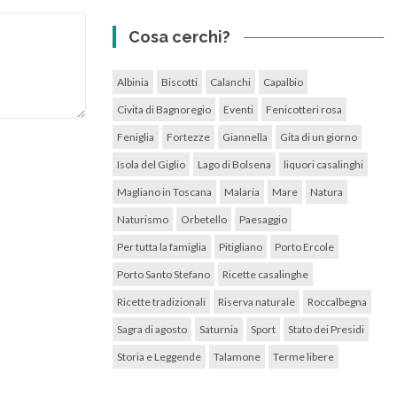
Cosa cerchi?
Albinia
Biscotti
Calanchi
Capalbio
Civita di Bagnoregio
Eventi
Fenicotteri rosa
Feniglia
Fortezze
Giannella
Gita di un giorno
Isola del Giglio
Lago di Bolsena
liquori casalinghi
Magliano in Toscana
Malaria
Mare
Natura
Naturismo
Orbetello
Paesaggio
Per tutta la famiglia
Pitigliano
Porto Ercole
Porto Santo Stefano
Ricette casalinghe
Ricette tradizionali
Riserva naturale
Roccalbegna
Sagra di agosto
Saturnia
Sport
Stato dei Presidi
Storia e Leggende
Talamone
Terme libere