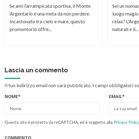
Se ami l’arrampicata sportiva, il Monte
Sei un nomade
Argentario è una meta da non perdere.
luogo magico
Incastonato tra cielo e mare, questo
relax? L'Arge
promontorio offre...
naturali e il...
Lascia un commento
Il tuo indirizzo email non sarà pubblicato.
I campi obbligatori s
NOME
*
EMAIL
*
Questo sito è protetto da reCAPTCHA, ed è soggetto alla
Privacy Polic
COMMENTO