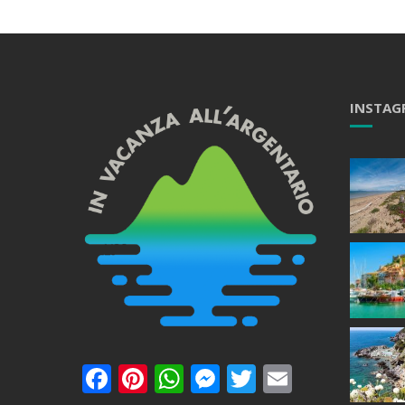
INSTAG
Facebook
Pinterest
WhatsApp
Messenger
Twitter
Email