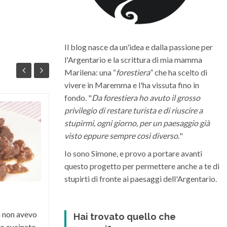
Il blog nasce da un'idea e dalla passione per
l'Argentario e la scrittura di mia mamma
Marilena: una “
forestiera
” che ha scelto di
vivere in Maremma e l'ha vissuta fino in
fondo. "
Da forestiera ho avuto il grosso
privilegio di restare turista e di riuscire a
Quali sono i migliori vini della
stupirmi, ogni giorno, per un paesaggio già
Maremma Toscana
visto eppure sempre così diverso.
"
La Maremma toscana, per le diverse
Io sono Simone, e provo a portare avanti
condizioni climatiche e morfologiche del
questo progetto per permettere anche a te di
suo territorio, riesce a dare vita a grandi
stupirti di fronte ai paesaggi dell'Argentario.
vini di varia...
a non avevo
Hai trovato quello che
o cucinato