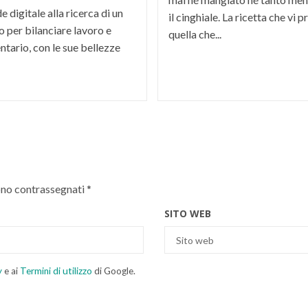
 digitale alla ricerca di un
il cinghiale. La ricetta che vi
 per bilanciare lavoro e
quella che...
ntario, con le sue bellezze
ono contrassegnati
*
SITO WEB
y
e ai
Termini di utilizzo
di Google.