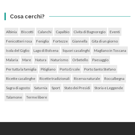
Cosa cerchi?
Albinia
Biscotti
Calanchi
Capalbio
Civita di Bagnoregio
Eventi
Fenicotteri rosa
Feniglia
Fortezze
Giannella
Gita di un giorno
Isola del Giglio
Lago di Bolsena
liquori casalinghi
Magliano in Toscana
Malaria
Mare
Natura
Naturismo
Orbetello
Paesaggio
Per tutta la famiglia
Pitigliano
Porto Ercole
Porto Santo Stefano
Ricette casalinghe
Ricette tradizionali
Riserva naturale
Roccalbegna
Sagra di agosto
Saturnia
Sport
Stato dei Presidi
Storia e Leggende
Talamone
Terme libere