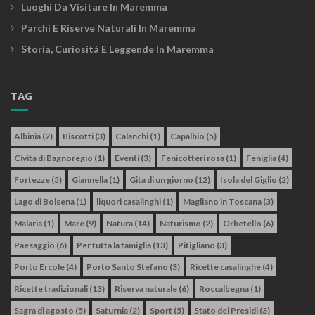
Luoghi Da Visitare In Maremma
Parchi E Riserve Naturali In Maremma
Storia, Curiosità E Leggende In Maremma
TAG
Albinia
(2)
Biscotti
(3)
Calanchi
(1)
Capalbio
(5)
Civita di Bagnoregio
(1)
Eventi
(3)
Fenicotteri rosa
(1)
Feniglia
(4)
Fortezze
(5)
Giannella
(1)
Gita di un giorno
(12)
Isola del Giglio
(2)
Lago di Bolsena
(1)
liquori casalinghi
(1)
Magliano in Toscana
(3)
Malaria
(1)
Mare
(9)
Natura
(14)
Naturismo
(2)
Orbetello
(6)
Paesaggio
(6)
Per tutta la famiglia
(13)
Pitigliano
(3)
Porto Ercole
(4)
Porto Santo Stefano
(3)
Ricette casalinghe
(4)
Ricette tradizionali
(13)
Riserva naturale
(6)
Roccalbegna
(1)
Sagra di agosto
(5)
Saturnia
(2)
Sport
(5)
Stato dei Presidi
(3)