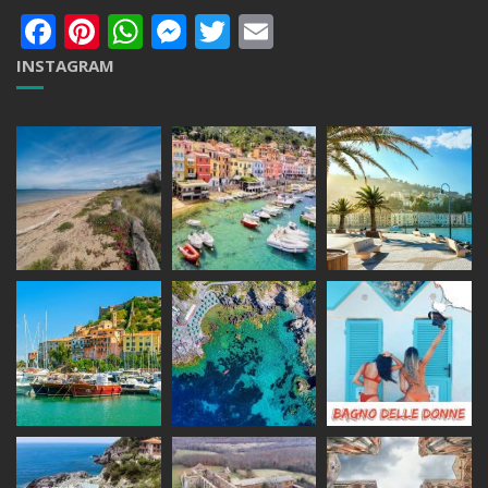
Facebook
Pinterest
WhatsApp
Messenger
Twitter
Email
INSTAGRAM