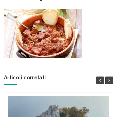
contenuto
Articoli correlati