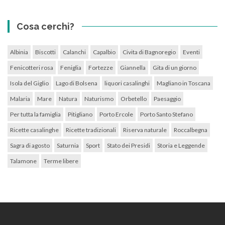
Cosa cerchi?
Albinia
Biscotti
Calanchi
Capalbio
Civita di Bagnoregio
Eventi
Fenicotteri rosa
Feniglia
Fortezze
Giannella
Gita di un giorno
Isola del Giglio
Lago di Bolsena
liquori casalinghi
Magliano in Toscana
Malaria
Mare
Natura
Naturismo
Orbetello
Paesaggio
Per tutta la famiglia
Pitigliano
Porto Ercole
Porto Santo Stefano
Ricette casalinghe
Ricette tradizionali
Riserva naturale
Roccalbegna
Sagra di agosto
Saturnia
Sport
Stato dei Presidi
Storia e Leggende
Talamone
Terme libere