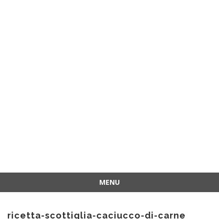
MENU
Vai
al
ricetta-scottiglia-caciucco-di-carne