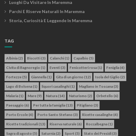
Luoghi Da Visitare In Maremma
Parchi E Riserve Naturali In Maremma
Storia, Curiosità E Leggende In Maremma
TAG
Albinia
(2)
Biscotti
(3)
Calanchi
(1)
Capalbio
(5)
Civita di Bagnoregio
(1)
Eventi
(3)
Fenicotteri rosa
(1)
Feniglia
(4)
Fortezze
(5)
Giannella
(1)
Gita di un giorno
(12)
Isola del Giglio
(2)
Lago di Bolsena
(1)
liquori casalinghi
(1)
Magliano in Toscana
(3)
Malaria
(1)
Mare
(9)
Natura
(14)
Naturismo
(2)
Orbetello
(6)
Paesaggio
(6)
Per tutta la famiglia
(13)
Pitigliano
(3)
Porto Ercole
(4)
Porto Santo Stefano
(3)
Ricette casalinghe
(4)
Ricette tradizionali
(13)
Riserva naturale
(6)
Roccalbegna
(1)
Sagra di agosto
(5)
Saturnia
(2)
Sport
(5)
Stato dei Presidi
(3)