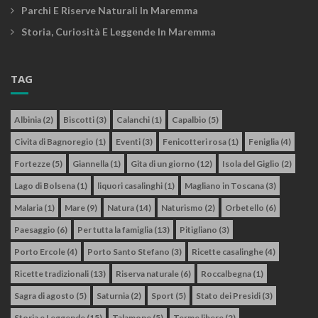
Parchi E Riserve Naturali In Maremma
Storia, Curiosità E Leggende In Maremma
TAG
Albinia
(2)
Biscotti
(3)
Calanchi
(1)
Capalbio
(5)
Civita di Bagnoregio
(1)
Eventi
(3)
Fenicotteri rosa
(1)
Feniglia
(4)
Fortezze
(5)
Giannella
(1)
Gita di un giorno
(12)
Isola del Giglio
(2)
Lago di Bolsena
(1)
liquori casalinghi
(1)
Magliano in Toscana
(3)
Malaria
(1)
Mare
(9)
Natura
(14)
Naturismo
(2)
Orbetello
(6)
Paesaggio
(6)
Per tutta la famiglia
(13)
Pitigliano
(3)
Porto Ercole
(4)
Porto Santo Stefano
(3)
Ricette casalinghe
(4)
Ricette tradizionali
(13)
Riserva naturale
(6)
Roccalbegna
(1)
Sagra di agosto
(5)
Saturnia
(2)
Sport
(5)
Stato dei Presidi
(3)
Storia e Leggende
(15)
Talamone
(5)
Terme libere
(2)