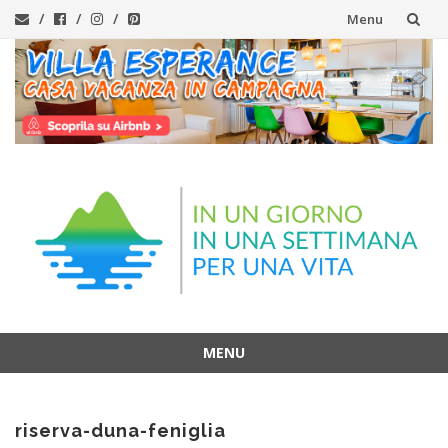
Menu
Vai
al
contenuto
MENU
Vai
al
riserva-duna-feniglia
contenuto