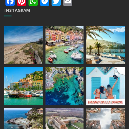
Facebook
Pinterest
WhatsApp
Messenger
Twitter
Email
INSTAGRAM