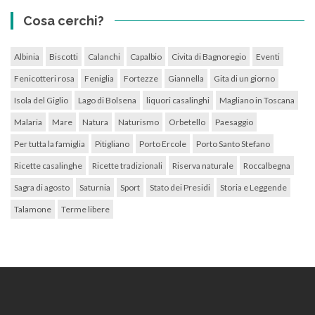
Cosa cerchi?
Albinia
Biscotti
Calanchi
Capalbio
Civita di Bagnoregio
Eventi
Fenicotteri rosa
Feniglia
Fortezze
Giannella
Gita di un giorno
Isola del Giglio
Lago di Bolsena
liquori casalinghi
Magliano in Toscana
Malaria
Mare
Natura
Naturismo
Orbetello
Paesaggio
Per tutta la famiglia
Pitigliano
Porto Ercole
Porto Santo Stefano
Ricette casalinghe
Ricette tradizionali
Riserva naturale
Roccalbegna
Sagra di agosto
Saturnia
Sport
Stato dei Presidi
Storia e Leggende
Talamone
Terme libere