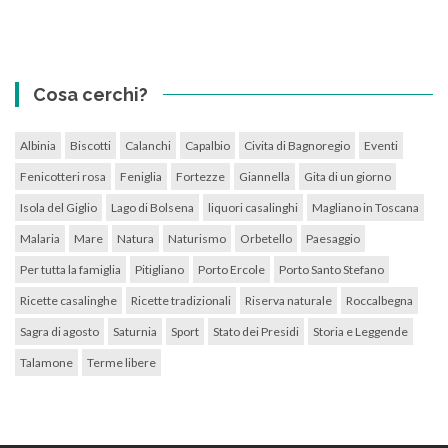
Cosa cerchi?
Albinia
Biscotti
Calanchi
Capalbio
Civita di Bagnoregio
Eventi
Fenicotteri rosa
Feniglia
Fortezze
Giannella
Gita di un giorno
Isola del Giglio
Lago di Bolsena
liquori casalinghi
Magliano in Toscana
Malaria
Mare
Natura
Naturismo
Orbetello
Paesaggio
Per tutta la famiglia
Pitigliano
Porto Ercole
Porto Santo Stefano
Ricette casalinghe
Ricette tradizionali
Riserva naturale
Roccalbegna
Sagra di agosto
Saturnia
Sport
Stato dei Presidi
Storia e Leggende
Talamone
Terme libere