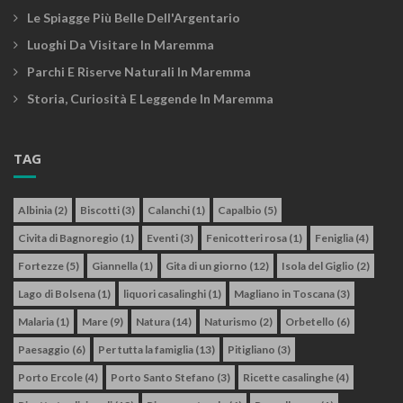
Le Spiagge Più Belle Dell'Argentario
Luoghi Da Visitare In Maremma
Parchi E Riserve Naturali In Maremma
Storia, Curiosità E Leggende In Maremma
TAG
Albinia
(2)
Biscotti
(3)
Calanchi
(1)
Capalbio
(5)
Civita di Bagnoregio
(1)
Eventi
(3)
Fenicotteri rosa
(1)
Feniglia
(4)
Fortezze
(5)
Giannella
(1)
Gita di un giorno
(12)
Isola del Giglio
(2)
Lago di Bolsena
(1)
liquori casalinghi
(1)
Magliano in Toscana
(3)
Malaria
(1)
Mare
(9)
Natura
(14)
Naturismo
(2)
Orbetello
(6)
Paesaggio
(6)
Per tutta la famiglia
(13)
Pitigliano
(3)
Porto Ercole
(4)
Porto Santo Stefano
(3)
Ricette casalinghe
(4)