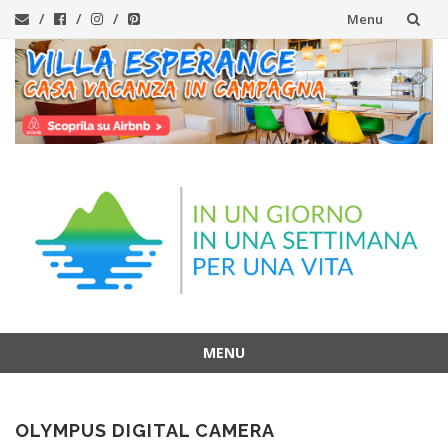
Menu
Vai
al
contenuto
MENU
Vai
al
OLYMPUS DIGITAL CAMERA
contenuto