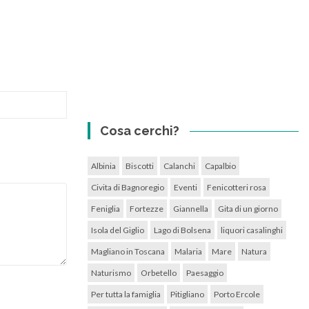
Cosa cerchi?
Albinia
Biscotti
Calanchi
Capalbio
Civita di Bagnoregio
Eventi
Fenicotteri rosa
Feniglia
Fortezze
Giannella
Gita di un giorno
Isola del Giglio
Lago di Bolsena
liquori casalinghi
Magliano in Toscana
Malaria
Mare
Natura
Naturismo
Orbetello
Paesaggio
Per tutta la famiglia
Pitigliano
Porto Ercole