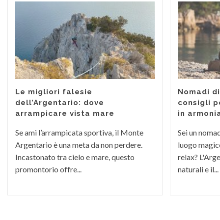
Le migliori falesie
Nomadi dig
dell’Argentario: dove
consigli p
arrampicare vista mare
in armoni
Se ami l’arrampicata sportiva, il Monte
Sei un nomade
Argentario è una meta da non perdere.
luogo magico
Incastonato tra cielo e mare, questo
relax? L'Arge
promontorio offre...
naturali e il...