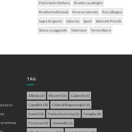
Porto Santo Stefano
Ricette casalinghe
Ricette tradizionali
Riserva naturale
Roccalbegna
Sagra di agosto
Saturnia
Sport
Stato dei Presidi
Storia e Leggende
Talamone
Terme libere
TAG
Albinia
(2)
Biscotti
(3)
Calanchi
(1)
entario
Capalbio
(5)
Civita di Bagnoregio
(1)
ma
Eventi
(3)
Fenicotteri rosa
(1)
Feniglia
(4)
 Maremma
Fortezze
(5)
Giannella
(1)
In