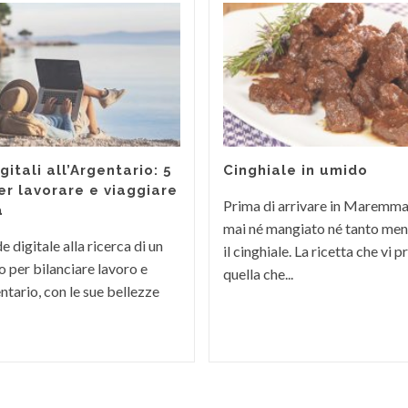
itali all’Argentario: 5
Cinghiale in umido
er lavorare e viaggiare
Prima di arrivare in Maremm
a
mai né mangiato né tanto men
 digitale alla ricerca di un
il cinghiale. La ricetta che vi
 per bilanciare lavoro e
quella che...
ntario, con le sue bellezze