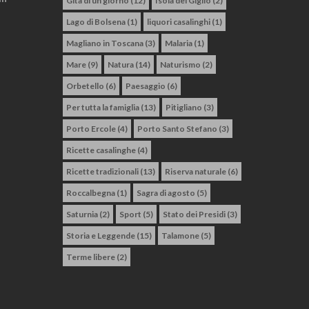
Gita di un giorno
(12)
Isola del Giglio
(2)
Lago di Bolsena
(1)
liquori casalinghi
(1)
Magliano in Toscana
(3)
Malaria
(1)
Mare
(9)
Natura
(14)
Naturismo
(2)
Orbetello
(6)
Paesaggio
(6)
Per tutta la famiglia
(13)
Pitigliano
(3)
Porto Ercole
(4)
Porto Santo Stefano
(3)
Ricette casalinghe
(4)
Ricette tradizionali
(13)
Riserva naturale
(6)
Roccalbegna
(1)
Sagra di agosto
(5)
Saturnia
(2)
Sport
(5)
Stato dei Presidi
(3)
Storia e Leggende
(15)
Talamone
(5)
Terme libere
(2)