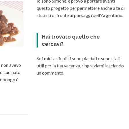
Io sono Simone, e provo a portare avanti
questo progetto per permettere anche a te di
Quali sono i migliori vini della
Maremma Toscana
stupirti di fronte ai paesaggi dell'Argentario.
La Maremma toscana, per le diverse
condizioni climatiche e morfologiche del
Hai trovato quello che
suo territorio, riesce a dare vita a grandi
cercavi?
vini di varia...
Se i miei articoli ti sono piaciuti e sono stati
a non avevo
utili per la tua vacanza, ringraziami lasciando
o cucinato
un commento.
 propongo è