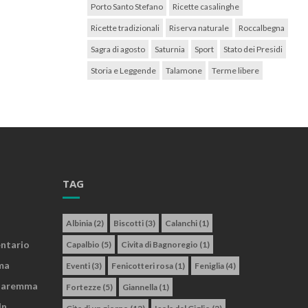
Porto Santo Stefano
Ricette casalinghe
Ricette tradizionali
Riserva naturale
Roccalbegna
Sagra di agosto
Saturnia
Sport
Stato dei Presidi
Storia e Leggende
Talamone
Terme libere
TAG
Albinia
(2)
Biscotti
(3)
Calanchi
(1)
entario
Capalbio
(5)
Civita di Bagnoregio
(1)
ma
Eventi
(3)
Fenicotteri rosa
(1)
Feniglia
(4)
 Maremma
Fortezze
(5)
Giannella
(1)
In