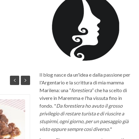
Il blog nasce da un'idea e dalla passione per
l'Argentario e la scrittura di mia mamma
Marilena: una “
forestiera
” che ha scelto di
vivere in Maremma e l'ha vissuta fino in
fondo. "
Da forestiera ho avuto il grosso
Quali sono i migliori vini della
privilegio di restare turista e di riuscire a
Maremma Toscana
stupirmi, ogni giorno, per un paesaggio già
La Maremma toscana, per le diverse
visto eppure sempre così diverso.
"
condizioni climatiche e morfologiche del