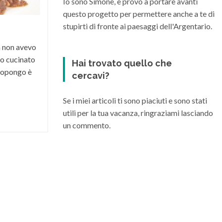
Io sono Simone, e provo a portare avanti
suo territorio, riesce a dare vita a grandi
questo progetto per permettere anche a te di
vini di varia...
stupirti di fronte ai paesaggi dell'Argentario.
a non avevo
o cucinato
Hai trovato quello che
 propongo è
cercavi?
Se i miei articoli ti sono piaciuti e sono stati
utili per la tua vacanza, ringraziami lasciando
un commento.