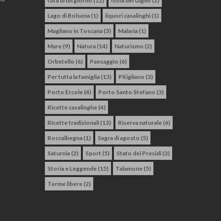
Gita di un giorno
(12)
Isola del Giglio
(2)
Lago di Bolsena
(1)
liquori casalinghi
(1)
Magliano in Toscana
(3)
Malaria
(1)
Mare
(9)
Natura
(14)
Naturismo
(2)
Orbetello
(6)
Paesaggio
(6)
Per tutta la famiglia
(13)
Pitigliano
(3)
Porto Ercole
(4)
Porto Santo Stefano
(3)
Ricette casalinghe
(4)
Ricette tradizionali
(13)
Riserva naturale
(6)
Roccalbegna
(1)
Sagra di agosto
(5)
Saturnia
(2)
Sport
(5)
Stato dei Presidi
(3)
Storia e Leggende
(15)
Talamone
(5)
Terme libere
(2)