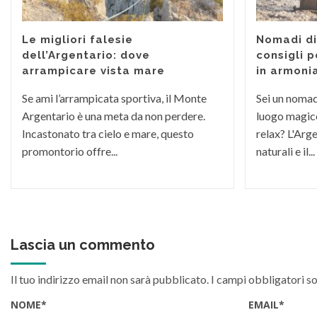
Le migliori falesie
Nomadi dig
dell’Argentario: dove
consigli p
arrampicare vista mare
in armoni
Se ami l’arrampicata sportiva, il Monte
Sei un nomade
Argentario è una meta da non perdere.
luogo magico
Incastonato tra cielo e mare, questo
relax? L'Arge
promontorio offre...
naturali e il...
Lascia un commento
Il tuo indirizzo email non sarà pubblicato.
I campi obbligatori s
NOME
*
EMAIL
*