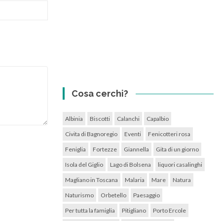
Cosa cerchi?
Albinia
Biscotti
Calanchi
Capalbio
Civita di Bagnoregio
Eventi
Fenicotteri rosa
Feniglia
Fortezze
Giannella
Gita di un giorno
Isola del Giglio
Lago di Bolsena
liquori casalinghi
Magliano in Toscana
Malaria
Mare
Natura
Naturismo
Orbetello
Paesaggio
Per tutta la famiglia
Pitigliano
Porto Ercole