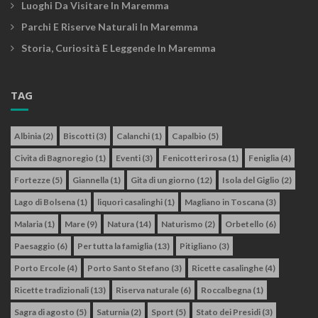
Luoghi Da Visitare In Maremma
Parchi E Riserve Naturali In Maremma
Storia, Curiosità E Leggende In Maremma
TAG
Albinia
(2)
Biscotti
(3)
Calanchi
(1)
Capalbio
(5)
Civita di Bagnoregio
(1)
Eventi
(3)
Fenicotteri rosa
(1)
Feniglia
(4)
Fortezze
(5)
Giannella
(1)
Gita di un giorno
(12)
Isola del Giglio
(2)
Lago di Bolsena
(1)
liquori casalinghi
(1)
Magliano in Toscana
(3)
Malaria
(1)
Mare
(9)
Natura
(14)
Naturismo
(2)
Orbetello
(6)
Paesaggio
(6)
Per tutta la famiglia
(13)
Pitigliano
(3)
Porto Ercole
(4)
Porto Santo Stefano
(3)
Ricette casalinghe
(4)
Ricette tradizionali
(13)
Riserva naturale
(6)
Roccalbegna
(1)
Sagra di agosto
(5)
Saturnia
(2)
Sport
(5)
Stato dei Presidi
(3)