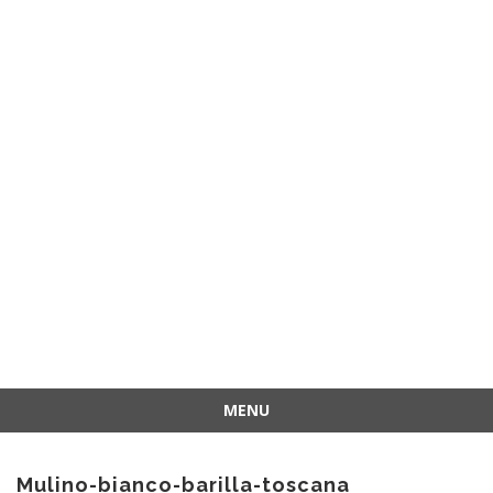
MENU
Vai
al
Mulino-bianco-barilla-toscana