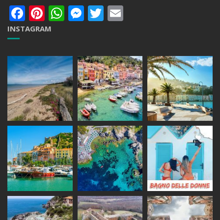
Facebook
Pinterest
WhatsApp
Messenger
Twitter
Email
INSTAGRAM