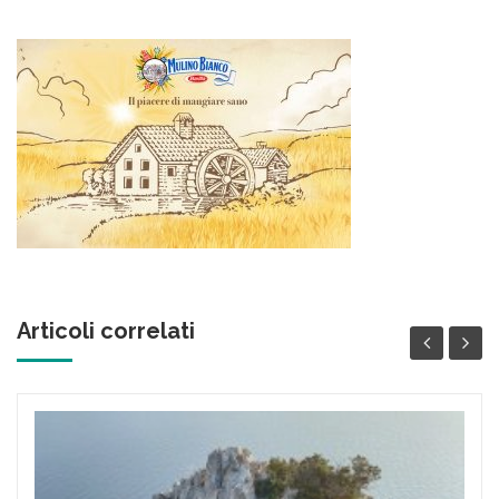
contenuto
Articoli correlati