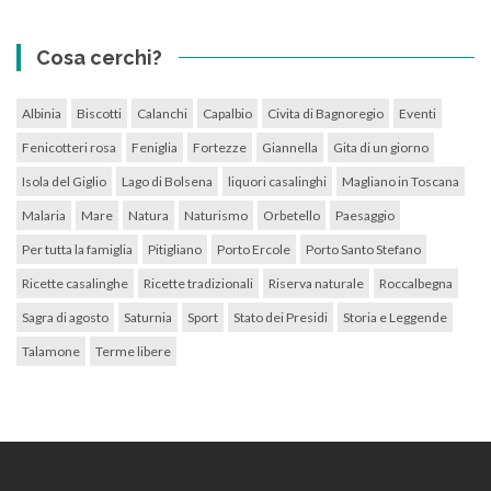
Cosa cerchi?
Albinia
Biscotti
Calanchi
Capalbio
Civita di Bagnoregio
Eventi
Fenicotteri rosa
Feniglia
Fortezze
Giannella
Gita di un giorno
Isola del Giglio
Lago di Bolsena
liquori casalinghi
Magliano in Toscana
Malaria
Mare
Natura
Naturismo
Orbetello
Paesaggio
Per tutta la famiglia
Pitigliano
Porto Ercole
Porto Santo Stefano
Ricette casalinghe
Ricette tradizionali
Riserva naturale
Roccalbegna
Sagra di agosto
Saturnia
Sport
Stato dei Presidi
Storia e Leggende
Talamone
Terme libere