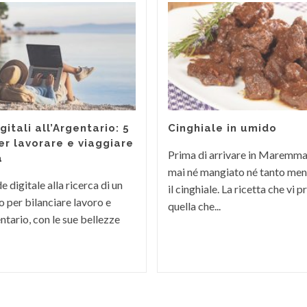
itali all’Argentario: 5
Cinghiale in umido
er lavorare e viaggiare
Prima di arrivare in Maremm
a
mai né mangiato né tanto men
 digitale alla ricerca di un
il cinghiale. La ricetta che vi
 per bilanciare lavoro e
quella che...
ntario, con le sue bellezze