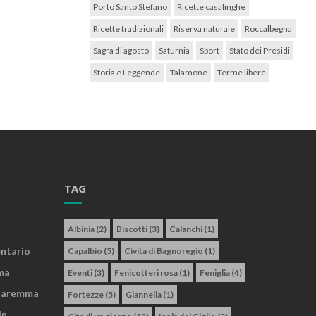
Porto Santo Stefano
Ricette casalinghe
Ricette tradizionali
Riserva naturale
Roccalbegna
Sagra di agosto
Saturnia
Sport
Stato dei Presidi
Storia e Leggende
Talamone
Terme libere
TAG
Albinia
(2)
Biscotti
(3)
Calanchi
(1)
entario
Capalbio
(5)
Civita di Bagnoregio
(1)
ma
Eventi
(3)
Fenicotteri rosa
(1)
Feniglia
(4)
 Maremma
Fortezze
(5)
Giannella
(1)
In