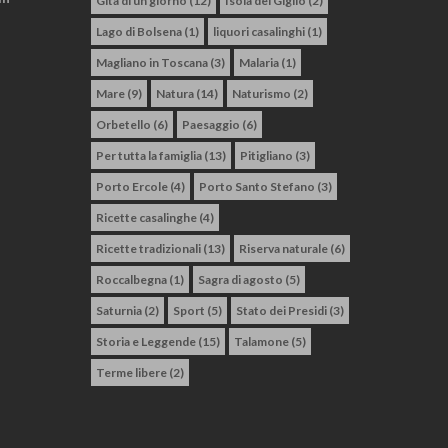
Gita di un giorno
(12)
Isola del Giglio
(2)
Lago di Bolsena
(1)
liquori casalinghi
(1)
Magliano in Toscana
(3)
Malaria
(1)
Mare
(9)
Natura
(14)
Naturismo
(2)
Orbetello
(6)
Paesaggio
(6)
Per tutta la famiglia
(13)
Pitigliano
(3)
Porto Ercole
(4)
Porto Santo Stefano
(3)
Ricette casalinghe
(4)
Ricette tradizionali
(13)
Riserva naturale
(6)
Roccalbegna
(1)
Sagra di agosto
(5)
Saturnia
(2)
Sport
(5)
Stato dei Presidi
(3)
Storia e Leggende
(15)
Talamone
(5)
Terme libere
(2)