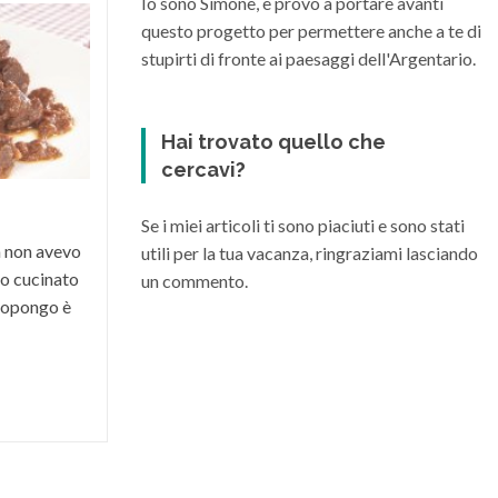
Io sono Simone, e provo a portare avanti
questo progetto per permettere anche a te di
Quali sono i migliori vini della
Maremma Toscana
stupirti di fronte ai paesaggi dell'Argentario.
La Maremma toscana, per le diverse
condizioni climatiche e morfologiche del
Hai trovato quello che
suo territorio, riesce a dare vita a grandi
cercavi?
vini di varia...
Se i miei articoli ti sono piaciuti e sono stati
a non avevo
utili per la tua vacanza, ringraziami lasciando
o cucinato
un commento.
 propongo è