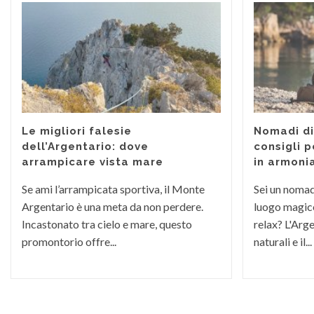
Le migliori falesie
Nomadi dig
dell’Argentario: dove
consigli p
arrampicare vista mare
in armoni
Se ami l’arrampicata sportiva, il Monte
Sei un nomade
Argentario è una meta da non perdere.
luogo magico
Incastonato tra cielo e mare, questo
relax? L'Arge
promontorio offre...
naturali e il...