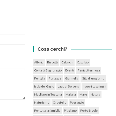
Cosa cerchi?
Albinia
Biscotti
Calanchi
Capalbio
Civita di Bagnoregio
Eventi
Fenicotteri rosa
Feniglia
Fortezze
Giannella
Gita di un giorno
Isola del Giglio
Lago di Bolsena
liquori casalinghi
Magliano in Toscana
Malaria
Mare
Natura
Naturismo
Orbetello
Paesaggio
Per tutta la famiglia
Pitigliano
Porto Ercole