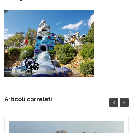
contenuto
Articoli correlati