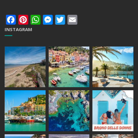
Facebook
Pinterest
WhatsApp
Messenger
Twitter
Email
INSTAGRAM