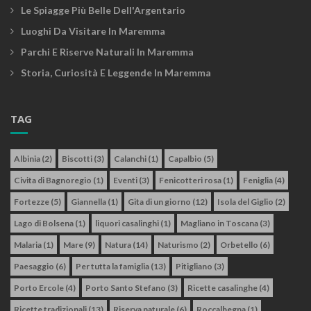
Le Spiagge Più Belle Dell'Argentario
Luoghi Da Visitare In Maremma
Parchi E Riserve Naturali In Maremma
Storia, Curiosità E Leggende In Maremma
TAG
Albinia
(2)
Biscotti
(3)
Calanchi
(1)
Capalbio
(5)
Civita di Bagnoregio
(1)
Eventi
(3)
Fenicotteri rosa
(1)
Feniglia
(4)
Fortezze
(5)
Giannella
(1)
Gita di un giorno
(12)
Isola del Giglio
(2)
Lago di Bolsena
(1)
liquori casalinghi
(1)
Magliano in Toscana
(3)
Malaria
(1)
Mare
(9)
Natura
(14)
Naturismo
(2)
Orbetello
(6)
Paesaggio
(6)
Per tutta la famiglia
(13)
Pitigliano
(3)
Porto Ercole
(4)
Porto Santo Stefano
(3)
Ricette casalinghe
(4)
Ricette tradizionali
(13)
Riserva naturale
(6)
Roccalbegna
(1)