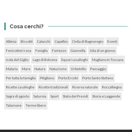
Cosa cerchi?
Albinia
Biscotti
Calanchi
Capalbio
Civita di Bagnoregio
Eventi
Fenicotteri rosa
Feniglia
Fortezze
Giannella
Gita di un giorno
Isola del Giglio
Lago di Bolsena
liquori casalinghi
Magliano in Toscana
Malaria
Mare
Natura
Naturismo
Orbetello
Paesaggio
Per tutta la famiglia
Pitigliano
Porto Ercole
Porto Santo Stefano
Ricette casalinghe
Ricette tradizionali
Riserva naturale
Roccalbegna
Sagra di agosto
Saturnia
Sport
Stato dei Presidi
Storia e Leggende
Talamone
Terme libere