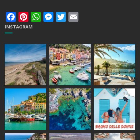
Facebook
Pinterest
WhatsApp
Messenger
Twitter
Email
INSTAGRAM