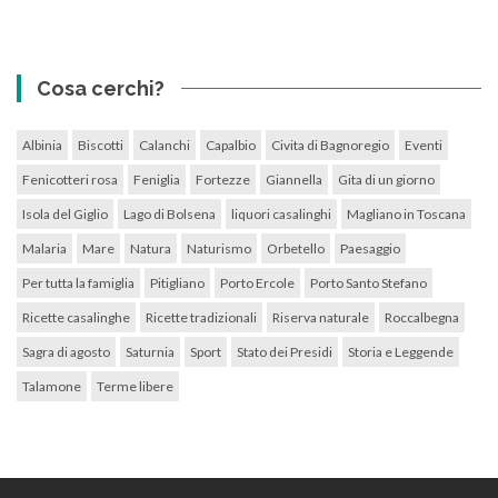
Cosa cerchi?
Albinia
Biscotti
Calanchi
Capalbio
Civita di Bagnoregio
Eventi
Fenicotteri rosa
Feniglia
Fortezze
Giannella
Gita di un giorno
Isola del Giglio
Lago di Bolsena
liquori casalinghi
Magliano in Toscana
Malaria
Mare
Natura
Naturismo
Orbetello
Paesaggio
Per tutta la famiglia
Pitigliano
Porto Ercole
Porto Santo Stefano
Ricette casalinghe
Ricette tradizionali
Riserva naturale
Roccalbegna
Sagra di agosto
Saturnia
Sport
Stato dei Presidi
Storia e Leggende
Talamone
Terme libere