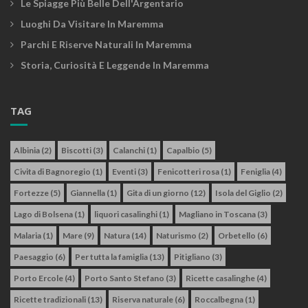
Le Spiagge Più Belle Dell'Argentario
Luoghi Da Visitare In Maremma
Parchi E Riserve Naturali In Maremma
Storia, Curiosità E Leggende In Maremma
TAG
Albinia
(2)
Biscotti
(3)
Calanchi
(1)
Capalbio
(5)
Civita di Bagnoregio
(1)
Eventi
(3)
Fenicotteri rosa
(1)
Feniglia
(4)
Fortezze
(5)
Giannella
(1)
Gita di un giorno
(12)
Isola del Giglio
(2)
Lago di Bolsena
(1)
liquori casalinghi
(1)
Magliano in Toscana
(3)
Malaria
(1)
Mare
(9)
Natura
(14)
Naturismo
(2)
Orbetello
(6)
Paesaggio
(6)
Per tutta la famiglia
(13)
Pitigliano
(3)
Porto Ercole
(4)
Porto Santo Stefano
(3)
Ricette casalinghe
(4)
Ricette tradizionali
(13)
Riserva naturale
(6)
Roccalbegna
(1)