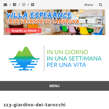
Menu
Vai
al
contenuto
MENU
Vai
al
113-giardino-dei-tarocchi
contenuto