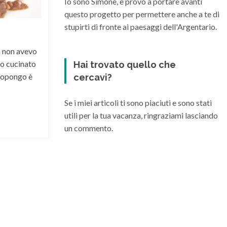
Io sono Simone, e provo a portare avanti
suo territorio, riesce a dare vita a grandi
questo progetto per permettere anche a te di
vini di varia...
stupirti di fronte ai paesaggi dell'Argentario.
a non avevo
o cucinato
Hai trovato quello che
 propongo è
cercavi?
Se i miei articoli ti sono piaciuti e sono stati
utili per la tua vacanza, ringraziami lasciando
un commento.