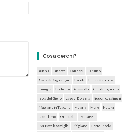
Cosa cerchi?
Albinia
Biscotti
Calanchi
Capalbio
Civita di Bagnoregio
Eventi
Fenicotteri rosa
Feniglia
Fortezze
Giannella
Gita di un giorno
Isola del Giglio
Lago di Bolsena
liquori casalinghi
Magliano in Toscana
Malaria
Mare
Natura
Naturismo
Orbetello
Paesaggio
Per tutta la famiglia
Pitigliano
Porto Ercole