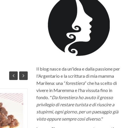
Il blog nasce da un'idea e dalla passione per
l'Argentario e la scrittura di mia mamma
Marilena: una “
forestiera
” che ha scelto di
vivere in Maremma e l'ha vissuta fino in
fondo. "
Da forestiera ho avuto il grosso
Quali sono i migliori vini della
privilegio di restare turista e di riuscire a
Maremma Toscana
stupirmi, ogni giorno, per un paesaggio già
La Maremma toscana, per le diverse
visto eppure sempre così diverso.
"
condizioni climatiche e morfologiche del