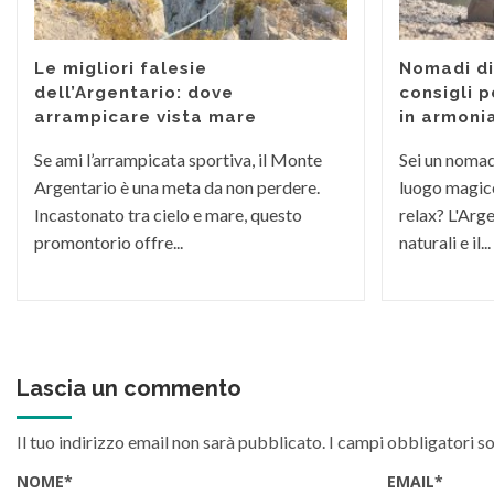
Le migliori falesie
Nomadi dig
dell’Argentario: dove
consigli p
arrampicare vista mare
in armoni
Se ami l’arrampicata sportiva, il Monte
Sei un nomade
Argentario è una meta da non perdere.
luogo magico
Incastonato tra cielo e mare, questo
relax? L'Arge
promontorio offre...
naturali e il...
Lascia un commento
Il tuo indirizzo email non sarà pubblicato.
I campi obbligatori s
NOME
*
EMAIL
*