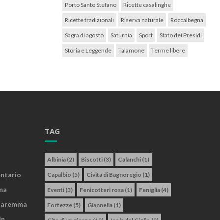
Porto Santo Stefano
Ricette casalinghe
Ricette tradizionali
Riserva naturale
Roccalbegna
Sagra di agosto
Saturnia
Sport
Stato dei Presidi
Storia e Leggende
Talamone
Terme libere
TAG
Albinia
(2)
Biscotti
(3)
Calanchi
(1)
entario
Capalbio
(5)
Civita di Bagnoregio
(1)
ma
Eventi
(3)
Fenicotteri rosa
(1)
Feniglia
(4)
 Maremma
Fortezze
(5)
Giannella
(1)
In