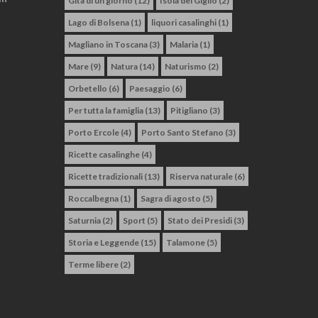
Gita di un giorno
(12)
Isola del Giglio
(2)
Lago di Bolsena
(1)
liquori casalinghi
(1)
Magliano in Toscana
(3)
Malaria
(1)
Mare
(9)
Natura
(14)
Naturismo
(2)
Orbetello
(6)
Paesaggio
(6)
Per tutta la famiglia
(13)
Pitigliano
(3)
Porto Ercole
(4)
Porto Santo Stefano
(3)
Ricette casalinghe
(4)
Ricette tradizionali
(13)
Riserva naturale
(6)
Roccalbegna
(1)
Sagra di agosto
(5)
Saturnia
(2)
Sport
(5)
Stato dei Presidi
(3)
Storia e Leggende
(15)
Talamone
(5)
Terme libere
(2)