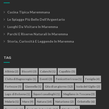
Cucina Tipica Maremmana
Le Spiagge Più Belle Dell'Argentario
Luoghi Da Visitare In Maremma
Parchi E Riserve Naturali In Maremma
Storia, Curiosità E Leggende In Maremma
TAG
Albinia
(2)
Biscotti
(3)
Calanchi
(1)
Capalbio
(5)
Civita di Bagnoregio
(1)
Eventi
(3)
Fenicotteri rosa
(1)
Feniglia
(4)
Fortezze
(5)
Giannella
(1)
Gita di un giorno
(12)
Isola del Giglio
(2)
Lago di Bolsena
(1)
liquori casalinghi
(1)
Magliano in Toscana
(3)
Malaria
(1)
Mare
(9)
Natura
(14)
Naturismo
(2)
Orbetello
(6)