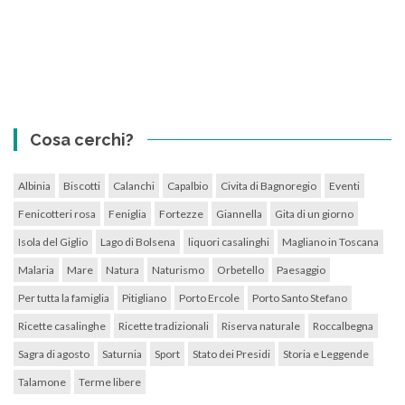
Cosa cerchi?
Albinia
Biscotti
Calanchi
Capalbio
Civita di Bagnoregio
Eventi
Fenicotteri rosa
Feniglia
Fortezze
Giannella
Gita di un giorno
Isola del Giglio
Lago di Bolsena
liquori casalinghi
Magliano in Toscana
Malaria
Mare
Natura
Naturismo
Orbetello
Paesaggio
Per tutta la famiglia
Pitigliano
Porto Ercole
Porto Santo Stefano
Ricette casalinghe
Ricette tradizionali
Riserva naturale
Roccalbegna
Sagra di agosto
Saturnia
Sport
Stato dei Presidi
Storia e Leggende
Talamone
Terme libere