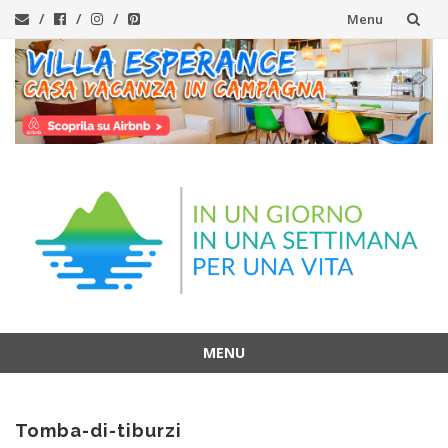
Menu
Vai
al
contenuto
MENU
Vai
al
Tomba-di-tiburzi
contenuto