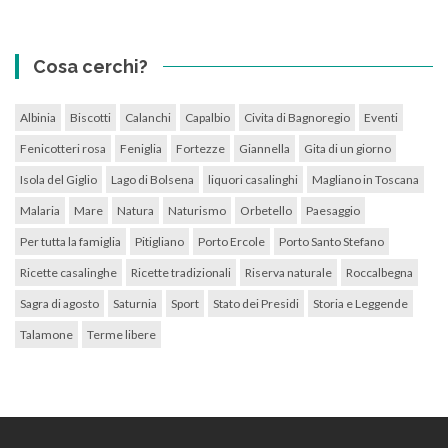
Cosa cerchi?
Albinia
Biscotti
Calanchi
Capalbio
Civita di Bagnoregio
Eventi
Fenicotteri rosa
Feniglia
Fortezze
Giannella
Gita di un giorno
Isola del Giglio
Lago di Bolsena
liquori casalinghi
Magliano in Toscana
Malaria
Mare
Natura
Naturismo
Orbetello
Paesaggio
Per tutta la famiglia
Pitigliano
Porto Ercole
Porto Santo Stefano
Ricette casalinghe
Ricette tradizionali
Riserva naturale
Roccalbegna
Sagra di agosto
Saturnia
Sport
Stato dei Presidi
Storia e Leggende
Talamone
Terme libere