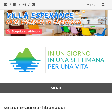
Menu
Vai
al
contenuto
MENU
Vai
al
sezione-aurea-fibonacci
contenuto