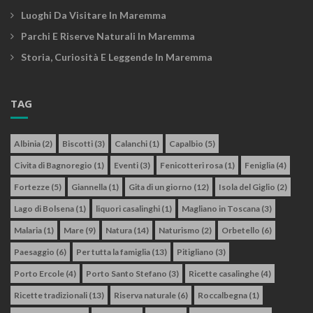
Luoghi Da Visitare In Maremma
Parchi E Riserve Naturali In Maremma
Storia, Curiosità E Leggende In Maremma
TAG
Albinia
(2)
Biscotti
(3)
Calanchi
(1)
Capalbio
(5)
Civita di Bagnoregio
(1)
Eventi
(3)
Fenicotteri rosa
(1)
Feniglia
(4)
Fortezze
(5)
Giannella
(1)
Gita di un giorno
(12)
Isola del Giglio
(2)
Lago di Bolsena
(1)
liquori casalinghi
(1)
Magliano in Toscana
(3)
Malaria
(1)
Mare
(9)
Natura
(14)
Naturismo
(2)
Orbetello
(6)
Paesaggio
(6)
Per tutta la famiglia
(13)
Pitigliano
(3)
Porto Ercole
(4)
Porto Santo Stefano
(3)
Ricette casalinghe
(4)
Ricette tradizionali
(13)
Riserva naturale
(6)
Roccalbegna
(1)