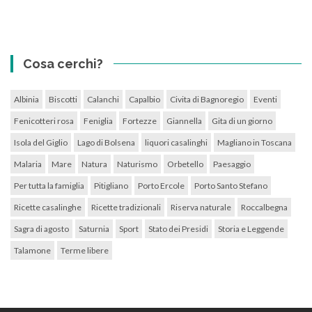
Cosa cerchi?
Albinia
Biscotti
Calanchi
Capalbio
Civita di Bagnoregio
Eventi
Fenicotteri rosa
Feniglia
Fortezze
Giannella
Gita di un giorno
Isola del Giglio
Lago di Bolsena
liquori casalinghi
Magliano in Toscana
Malaria
Mare
Natura
Naturismo
Orbetello
Paesaggio
Per tutta la famiglia
Pitigliano
Porto Ercole
Porto Santo Stefano
Ricette casalinghe
Ricette tradizionali
Riserva naturale
Roccalbegna
Sagra di agosto
Saturnia
Sport
Stato dei Presidi
Storia e Leggende
Talamone
Terme libere