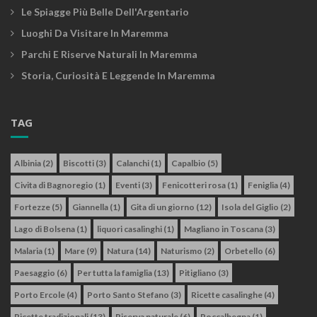
Le Spiagge Più Belle Dell'Argentario
Luoghi Da Visitare In Maremma
Parchi E Riserve Naturali In Maremma
Storia, Curiosità E Leggende In Maremma
TAG
Albinia
(2)
Biscotti
(3)
Calanchi
(1)
Capalbio
(5)
Civita di Bagnoregio
(1)
Eventi
(3)
Fenicotteri rosa
(1)
Feniglia
(4)
Fortezze
(5)
Giannella
(1)
Gita di un giorno
(12)
Isola del Giglio
(2)
Lago di Bolsena
(1)
liquori casalinghi
(1)
Magliano in Toscana
(3)
Malaria
(1)
Mare
(9)
Natura
(14)
Naturismo
(2)
Orbetello
(6)
Paesaggio
(6)
Per tutta la famiglia
(13)
Pitigliano
(3)
Porto Ercole
(4)
Porto Santo Stefano
(3)
Ricette casalinghe
(4)
Ricette tradizionali
(13)
Riserva naturale
(6)
Roccalbegna
(1)