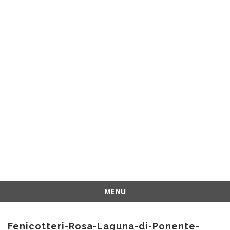
MENU
Vai
al
Fenicotteri-Rosa-Laguna-di-Ponente-